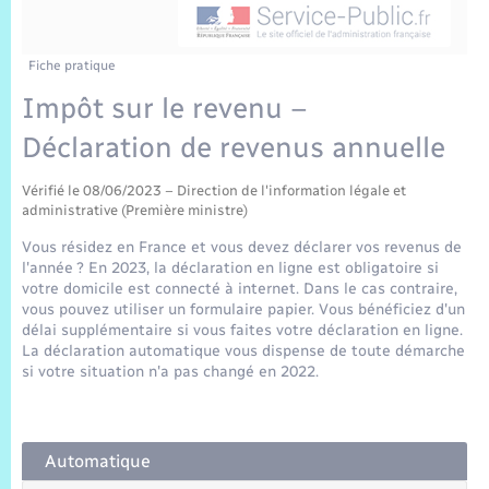
Sécurité Routière
Commerces, entreprises, emploi
Culture
Bilan des 2 mandats : 2014 et 2020
Sécurité incendie
Délibérations
Jeunesse
Vexin Normand
Infos communales
Elections et citoyenneté
Cadastre
Déchets
Sports et activités
Fiche pratique
Impôt sur le revenu –
Risques naturels et technologiques
Arrêtés municipaux
Journal municipal numérique
Concessions funéraires
La Communauté de Communes
EDF ENEDIS
Associations
Déclaration de revenus annuelle
Permis détention de chien
Budget
Publications
Eure en Normandie
Véolia – Eau Assainissement
Tourisme
Vérifié le 08/06/2023 – Direction de l'information légale et
administrative (Première ministre)
Numéros utiles
L’Eglise
Enfants – Jeunes
Vous résidez en France et vous devez déclarer vos revenus de
Hébergement de loisirs
l'année ? En 2023, la déclaration en ligne est obligatoire si
Vidéoprotection
votre domicile est connecté à internet. Dans le cas contraire,
Le Cimetière
Seniors
vous pouvez utiliser un formulaire papier. Vous bénéficiez d'un
délai supplémentaire si vous faites votre déclaration en ligne.
Projets et Réalisations
La déclaration automatique vous dispense de toute démarche
Numérique
si votre situation n'a pas changé en 2022.
Info Patrimoine communal
Transports
Automatique