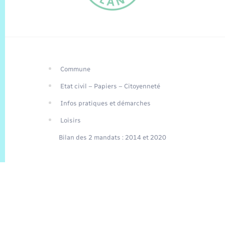
Commune
FR
Etat civil – Papiers – Citoyenneté
EN
Infos pratiques et démarches
Traduction du
DE
site automatisée
Loisirs
Bilan des 2 mandats : 2014 et 2020