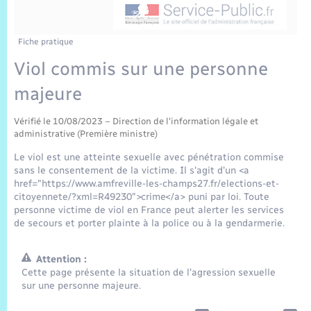
Sécurité Routière
Commerces, entreprises, emploi
Culture
Bilan des 2 mandats : 2014 et 2020
Sécurité incendie
C.R. conseils municipaux 2022
Jeunesse
Vexin Normand
Infos communales
Délibérations
Elections et citoyenneté
Cadastre
Déchets
Sports et activités
Fiche pratique
Viol commis sur une personne
Risques naturels et technologiques
Journal municipal numérique
Arrêtés municipaux
Concessions funéraires
La Communauté de Communes
EDF ENEDIS
Associations
majeure
Permis détention de chien
Publications
Budget
Eure en Normandie
Véolia – Eau Assainissement
Tourisme
Vérifié le 10/08/2023 – Direction de l'information légale et
administrative (Première ministre)
Numéros utiles
L’Eglise
Enfants – Jeunes
Le viol est une atteinte sexuelle avec pénétration commise
Hébergement de loisirs
sans le consentement de la victime. Il s'agit d'un <a
Vidéoprotection
href="https://www.amfreville-les-champs27.fr/elections-et-
Le Cimetière
Seniors
citoyennete/?xml=R49230">crime</a> puni par loi. Toute
personne victime de viol en France peut alerter les services
Projets et Réalisations
de secours et porter plainte à la police ou à la gendarmerie.
Numérique
Attention :
Info Patrimoine communal
Transports
Cette page présente la situation de l'agression sexuelle
sur une personne majeure.