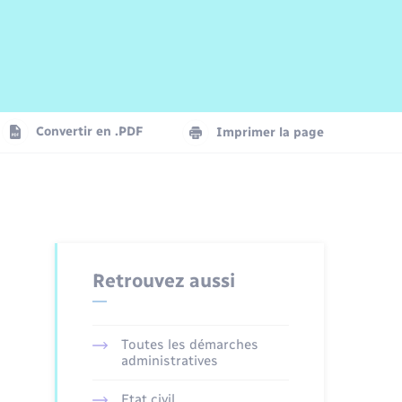
Risques naturels et technologiques
Arrêtés municipaux
Journal municipal numérique
La Communauté de Communes
Associations
Concessions funéraires
EDF ENEDIS
Le Cimetière
Vidéoprotection
Convertir en .PDF
Imprimer la page
Seniors
Trafic routier
Retrouvez aussi
Toutes les démarches
administratives
Etat civil