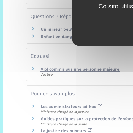
Ce site util
Questions ? Réponses !
Un mineur peut-il porter plainte ?
Enfant en danger : comment le signaler ?
Et aussi
Viol commis sur une personne majeure
Justice
Pour en savoir plus
Les administrateurs ad hoc
Ministère chargé de la justice
Guides pratiques sur la protection de l'enfa
Ministère chargé de la santé
La justice des mineurs