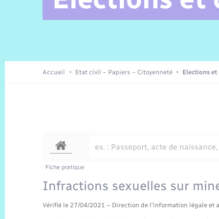
Alerte et Informations aux
Comptes rendus de conseils
Parrainage civil
Offres d’emplois
Les aidants
Taxi
Protocoles-consignes
Nouvelle Normandie Tourisme
Enfance
Actualités permanentes
Sécurité Routière
Culture
populations
Amicale des aînés
Recensement
Commerces, entreprises,
emploi
Budget
Publications
Eure en Normandie
Tourisme
Permis détention de chien
Accueil
Etat civil – Papiers – Citoyenneté
Elections et
Véolia – Eau Assainissement
Projets et Réalisations
Numérique
Météo
Fiche pratique
Infractions sexuelles sur min
Vérifié le 27/04/2021 – Direction de l'information légale et 