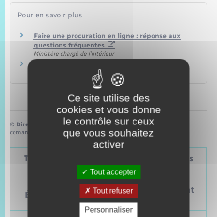
Pour en savoir plus
Faire une procuration en ligne : réponse aux
questions fréquentes
Ministère chargé de l'intérieur
NC Connect
Gouvernement de Nouvelle Calédonie
Ce site utilise des
cookies et vous donne
le contrôle sur ceux
©
Direction de l’information légale et administrative
que vous souhaitez
comarquage developpé par
baseo.io
activer
Tableau – Dates et périodicité des élections
politiques
Tout accepter
Prochain
Précédent
Tout refuser
Élections
vote
vote
Personnaliser