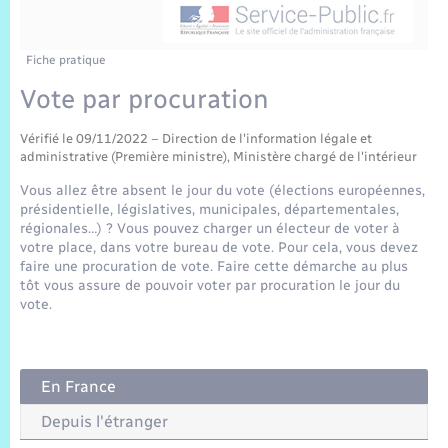
Sécurité Routière
Commerces, entreprises, emploi
Culture
Bilan des 2 mandats : 2014 et 2020
Sécurité incendie
Délibérations
Jeunesse
Vexin Normand
Infos communales
Elections et citoyenneté
Cadastre
Déchets
Sports et activités
Fiche pratique
Vote par procuration
Risques naturels et technologiques
Arrêtés municipaux
Journal municipal numérique
Concessions funéraires
La Communauté de Communes
EDF ENEDIS
Associations
Vérifié le 09/11/2022 – Direction de l'information légale et
Permis détention de chien
Budget
Publications
administrative (Première ministre), Ministère chargé de l'intérieur
Eure en Normandie
Véolia – Eau Assainissement
Tourisme
Vous allez être absent le jour du vote (élections européennes,
Numéros utiles
présidentielle, législatives, municipales, départementales,
L’Eglise
Enfants – Jeunes
Hébergement de loisirs
régionales…) ? Vous pouvez charger un électeur de voter à
votre place, dans votre bureau de vote. Pour cela, vous devez
Vidéoprotection
Le Cimetière
faire une procuration de vote. Faire cette démarche au plus
Seniors
tôt vous assure de pouvoir voter par procuration le jour du
vote.
Projets et Réalisations
Numérique
Info Patrimoine communal
En France
Transports
Depuis l'étranger