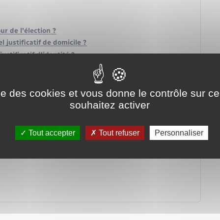
ur de l'élection ?
el justificatif de domicile ?
justificatif d'identité ?
ns ?
ise des cookies et vous donne le contrôle sur 
souhaitez activer
Tout accepter
Tout refuser
Personnaliser