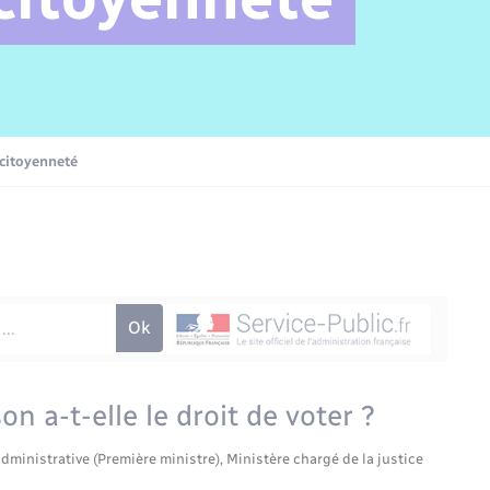
Sécurité incendie
Délibérations
Vexin Normand
Jeunesse
Infos communales
Cadastre
Sports et activités
Elections et citoyenneté
Déchets
L’Eglise
Hébergement de loisirs
Numéros utiles
 citoyenneté
Enfants – Jeunes
Info Patrimoine communal
Transports
 a-t-elle le droit de voter ?
administrative (Première ministre), Ministère chargé de la justice