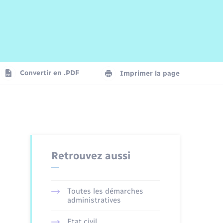
Risques naturels et technologiques
Arrêtés municipaux
Journal municipal numérique
La Communauté de Communes
Associations
Concessions funéraires
EDF ENEDIS
Le Cimetière
Vidéoprotection
Convertir en .PDF
Imprimer la page
Seniors
Trafic routier
Retrouvez aussi
Toutes les démarches
administratives
Etat civil