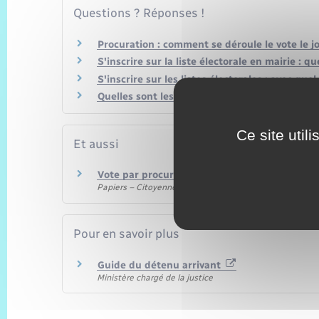
Questions ? Réponses !
Procuration : comment se déroule le vote le jo
S'inscrire sur la liste électorale en mairie : qu
S'inscrire sur les listes électorales : avec quel 
Quelles sont les dates des prochaines électio
Ce site util
Et aussi
Vote par procuration
Papiers – Citoyenneté – Élections
Pour en savoir plus
Guide du détenu arrivant
Ministère chargé de la justice