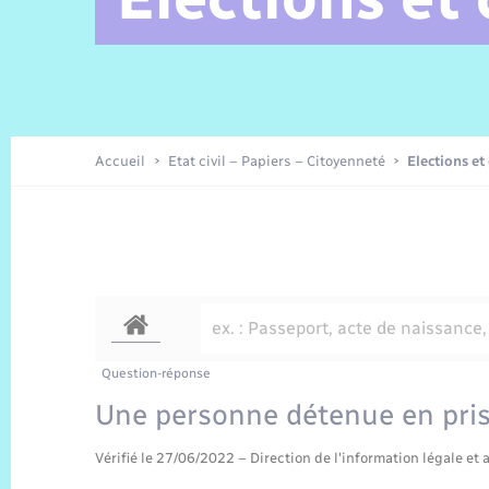
Alerte et Informations aux
Comptes rendus de conseils
Parrainage civil
Offres d’emplois
Les aidants
Taxi
Protocoles-consignes
Nouvelle Normandie Tourisme
Enfance
Actualités permanentes
Sécurité Routière
Culture
populations
Amicale des aînés
Recensement
Commerces, entreprises,
emploi
Budget
Publications
Eure en Normandie
Tourisme
Permis détention de chien
Accueil
Etat civil – Papiers – Citoyenneté
Elections et
Véolia – Eau Assainissement
Projets et Réalisations
Numérique
Météo
Question-réponse
Une personne détenue en prison
Vérifié le 27/06/2022 – Direction de l'information légale et 