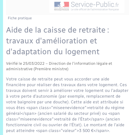
Sécurité Routière
Commerces, entreprises, emploi
Culture
Bilan des 2 mandats : 2014 et 2020
Sécurité incendie
Délibérations
Jeunesse
Vexin Normand
Infos communales
Elections et citoyenneté
Cadastre
Déchets
Sports et activités
Fiche pratique
Aide de la caisse de retraite :
Risques naturels et technologiques
Arrêtés municipaux
Journal municipal numérique
Concessions funéraires
La Communauté de Communes
EDF ENEDIS
Associations
travaux d'amélioration et
Permis détention de chien
Budget
Publications
Eure en Normandie
d'adaptation du logement
Véolia – Eau Assainissement
Tourisme
Numéros utiles
Vérifié le 25/03/2022 – Direction de l'information légale et
L’Eglise
Enfants – Jeunes
Hébergement de loisirs
administrative (Première ministre)
Vidéoprotection
Votre caisse de retraite peut vous accorder une aide
Le Cimetière
Seniors
financière pour réaliser des travaux dans votre logement. Ces
travaux doivent servir à améliorer votre logement ou l'adapter
Projets et Réalisations
à votre perte d'autonomie (par exemple, remplacement de
Numérique
votre baignoire par une douche). Cette aide est attribuée si
vous êtes <span class="miseenevidence">retraité du régime
Info Patrimoine communal
général</span> (ancien salarié du secteur privé) ou <span
Transports
class="miseenevidence">retraité de l'État</span> (ancien
fonctionnaire civil ou ouvrier de l'État). Le montant de l'aide
peut atteindre <span class="valeur">3 500 €</span>.