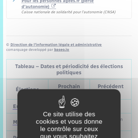
Pour les personnes âgées.fr (perte
d'autonomie)
Caisse nationale de solidarité pour l'autonomie (CNSA)
©
Direction de l’information légale et administrative
comarquage developpé par
baseo.io
Tableau – Dates et périodicité des élections
politiques
Prochain
Précédent
Élections
vote
vote
Européennes
9 juin 2024
Mai 2019
Ce site utilise des
Mars et juin
cookies et vous donne
Municipales
2026
2020
le contrôle sur ceux
que vous souhaitez
Présidentielle
2027
Avril 2022