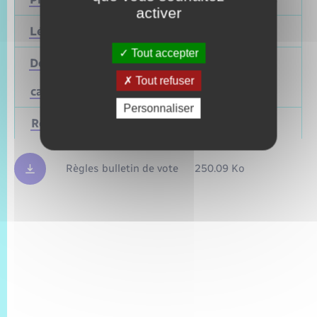
activer
Législatives
2027
Juin 2022
Tout accepter
Départementales
(ou
Mars 2028
Juin 2021
Tout refuser
cantonales)
Personnaliser
Régionales
Mars 2028
Juin 2021
Règles bulletin de vote
250.09 Ko