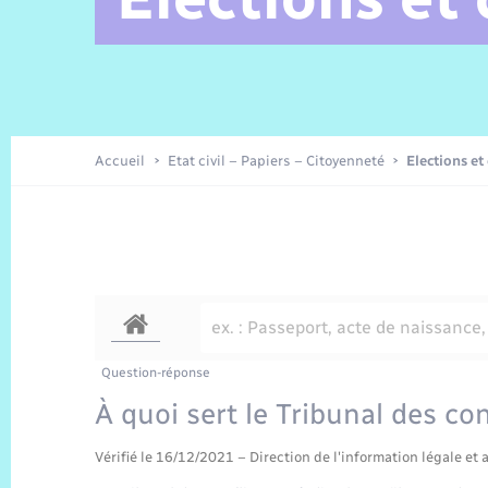
Alerte et Informations aux
Comptes rendus de conseils
Parrainage civil
Offres d’emplois
Les aidants
Taxi
Protocoles-consignes
Nouvelle Normandie Tourisme
Enfance
Actualités permanentes
Sécurité Routière
Culture
populations
Amicale des aînés
Recensement
Commerces, entreprises,
emploi
Budget
Publications
Eure en Normandie
Tourisme
Permis détention de chien
Accueil
Etat civil – Papiers – Citoyenneté
Elections et
Véolia – Eau Assainissement
Projets et Réalisations
Numérique
Météo
Question-réponse
À quoi sert le Tribunal des con
Vérifié le 16/12/2021 – Direction de l'information légale et 