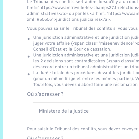
Le Tribunal des conflits sert à dire, lorsqu'il y a un dout
href="https://www.amfreville-les-champs27.fr/election
administratives</a> ou par les <a href="https://www.am
xml=R50606">juridictions judiciaires</a>.
Vous pouvez saisir le Tribunal des conflits si vous vous
Une juridiction administrative et une juridiction ju
juger votre affaire (<span class="miseenevidence">co
Conseil d’État et la Cour de cassation.
Une juridiction administrative et une juridiction jud
les 2 décisions sont contradictoires (<span class="
désaccord entre un tribunal administratif et un tribu
La durée totale des procédures devant les juridiction
(pour un même litige et entre les mêmes parties). V
Toutefois, vous devez d'abord faire une réclamation p
Où s’adresser ?
Ministère de la justice
Pour saisir le Tribunal des conflits, vous devez envoye
Où s’adresser ?