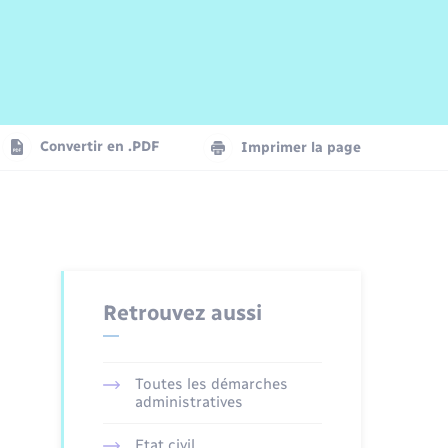
Risques naturels et technologiques
Arrêtés municipaux
Journal municipal numérique
La Communauté de Communes
Associations
Concessions funéraires
EDF ENEDIS
Le Cimetière
Vidéoprotection
Convertir en .PDF
Imprimer la page
Seniors
Trafic routier
Retrouvez aussi
Toutes les démarches
administratives
Etat civil