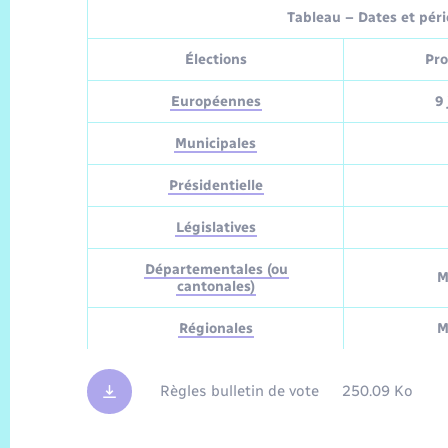
Tableau – Dates et pério
Élections
Pro
Européennes
9 
Municipales
Présidentielle
Législatives
Départementales (ou
M
cantonales)
Régionales
M
Règles bulletin de vote
250.09 Ko