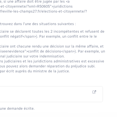
e, si une affaire doit être jugée par les <a
s-et-citoyennete/?xml=R50605">juridictions
freville-les-champs27.fr/elections-et-citoyennete/?
 trouvez dans l'une des situations suivantes :
diciaire se déclarent toutes les 2 incompétentes et refusent de
nflit négatif</span>). Par exemple, un conflit entre le le
iciaire ont chacune rendu une décision sur la même affaire, et
miseenevidence">conflit de décisions</span>). Par exemple, un
nal judiciaire sur votre indemnisation.
s judiciaires et les juridictions administratives est excessive
ous pouvez alors demander réparation du préjudice subi.
ar écrit auprès du ministre de la justice.
r une demande écrite.