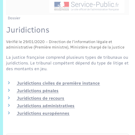
Sécurité Routière
Commerces, entreprises, emploi
Culture
Bilan des 2 mandats : 2014 et 2020
Sécurité incendie
Délibérations
Jeunesse
Vexin Normand
Infos communales
Elections et citoyenneté
Cadastre
Déchets
Sports et activités
Dossier
Juridictions
Risques naturels et technologiques
Arrêtés municipaux
Journal municipal numérique
Concessions funéraires
La Communauté de Communes
EDF ENEDIS
Associations
Vérifié le 29/01/2020 – Direction de l'information légale et
Permis détention de chien
Budget
Publications
administrative (Première ministre), Ministère chargé de la justice
Eure en Normandie
Véolia – Eau Assainissement
Tourisme
La justice française comprend plusieurs types de tribunaux ou
Numéros utiles
juridictions. Le tribunal compétent dépend du type de litige et
L’Eglise
Enfants – Jeunes
Hébergement de loisirs
des montants en jeu.
Vidéoprotection
Le Cimetière
Seniors
Juridictions civiles de première instance
Juridictions pénales
Projets et Réalisations
Juridictions de recours
Numérique
Juridictions administratives
Info Patrimoine communal
Juridictions européennes
Transports