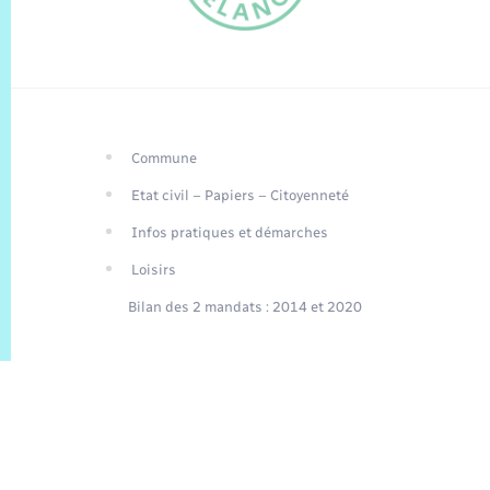
Commune
FR
Etat civil – Papiers – Citoyenneté
EN
Infos pratiques et démarches
Traduction du
DE
site automatisée
Loisirs
Bilan des 2 mandats : 2014 et 2020