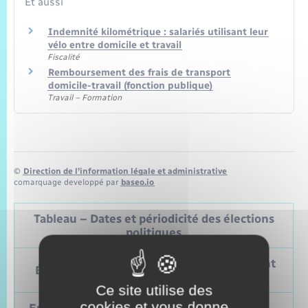
Et aussi
Indemnité kilométrique : salariés utilisant leur
vélo entre domicile et travail
Fiscalité
Remboursement des frais de transport
domicile-travail (fonction publique)
Travail – Formation
©
Direction de l’information légale et administrative
comarquage developpé par
baseo.io
Tableau – Dates et périodicité des élections
politiques
Prochain
Précédent
Élections
vote
vote
Ce site utilise des
cookies et vous donne
Mai 2019