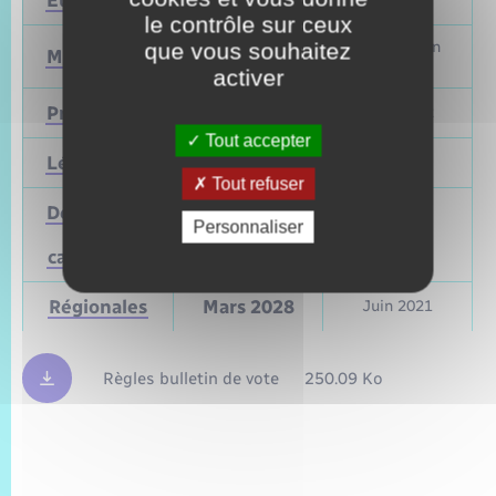
Européennes
9 juin 2024
le contrôle sur ceux
que vous souhaitez
Mars et juin
Municipales
2026
2020
activer
Présidentielle
2027
Avril 2022
Tout accepter
Législatives
2027
Juin 2022
Tout refuser
Départementales
Personnaliser
(ou
Mars 2028
Juin 2021
cantonales)
Régionales
Mars 2028
Juin 2021
Règles bulletin de vote
250.09 Ko