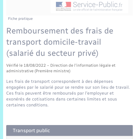
Sécurité Routière
Commerces, entreprises, emploi
Culture
Bilan des 2 mandats : 2014 et 2020
Sécurité incendie
Délibérations
Jeunesse
Vexin Normand
Infos communales
Elections et citoyenneté
Cadastre
Déchets
Sports et activités
Fiche pratique
Remboursement des frais de
Risques naturels et technologiques
Arrêtés municipaux
Journal municipal numérique
Concessions funéraires
La Communauté de Communes
EDF ENEDIS
Associations
transport domicile-travail
Permis détention de chien
Budget
Publications
Eure en Normandie
(salarié du secteur privé)
Véolia – Eau Assainissement
Tourisme
Numéros utiles
Vérifié le 18/08/2022 – Direction de l'information légale et
L’Eglise
Enfants – Jeunes
Hébergement de loisirs
administrative (Première ministre)
Vidéoprotection
Les frais de transport correspondent à des dépenses
Le Cimetière
Seniors
engagées par le salarié pour se rendre sur son lieu de travail.
Ces frais peuvent être remboursés par l'employeur et
Projets et Réalisations
exonérés de cotisations dans certaines limites et sous
Numérique
certaines conditions.
Info Patrimoine communal
Transports
Transport public