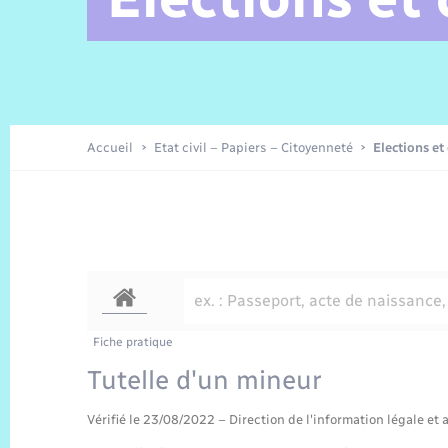
Alerte et Informations aux
Comptes rendus de conseils
Parrainage civil
Offres d’emplois
Les aidants
Taxi
Protocoles-consignes
Nouvelle Normandie Tourisme
Enfance
Actualités permanentes
Sécurité Routière
Culture
populations
Amicale des aînés
Recensement
Commerces, entreprises,
emploi
Budget
Publications
Eure en Normandie
Tourisme
Permis détention de chien
Accueil
Etat civil – Papiers – Citoyenneté
Elections et
Véolia – Eau Assainissement
Projets et Réalisations
Numérique
Météo
Fiche pratique
Tutelle d'un mineur
Vérifié le 23/08/2022 – Direction de l'information légale et 