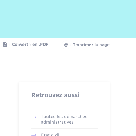
Risques naturels et technologiques
Arrêtés municipaux
Journal municipal numérique
La Communauté de Communes
Associations
Concessions funéraires
EDF ENEDIS
Le Cimetière
Vidéoprotection
Convertir en .PDF
Imprimer la page
Seniors
Trafic routier
Retrouvez aussi
Toutes les démarches
administratives
Etat civil