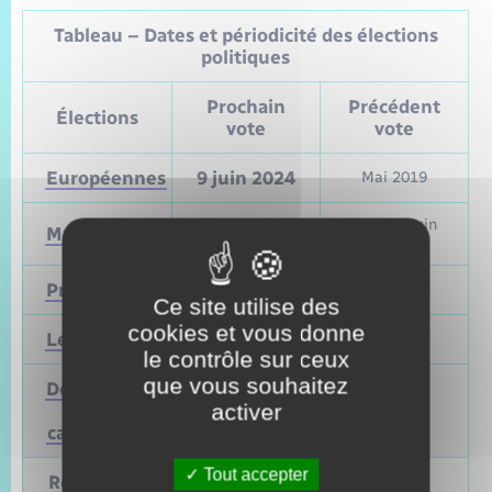
Tableau – Dates et périodicité des élections
politiques
Prochain
Précédent
Élections
vote
vote
Européennes
9 juin 2024
Mai 2019
Mars et juin
Municipales
2026
2020
Présidentielle
2027
Avril 2022
Ce site utilise des
cookies et vous donne
Législatives
2027
Juin 2022
le contrôle sur ceux
que vous souhaitez
Départementales
activer
(ou
Mars 2028
Juin 2021
cantonales)
Tout accepter
Régionales
Mars 2028
Juin 2021