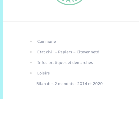
Commune
FR
Etat civil – Papiers – Citoyenneté
EN
Infos pratiques et démarches
Traduction du
DE
site automatisée
Loisirs
Bilan des 2 mandats : 2014 et 2020