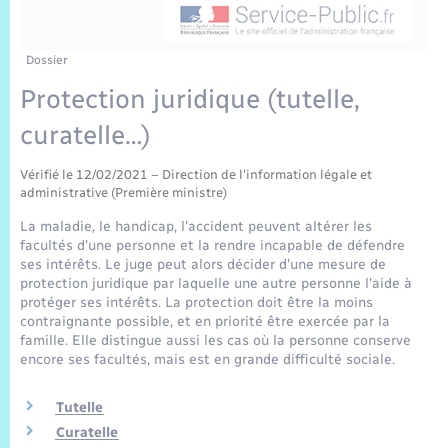
Sécurité Routière
Commerces, entreprises, emploi
Culture
Bilan des 2 mandats : 2014 et 2020
Sécurité incendie
Délibérations
Jeunesse
Vexin Normand
Infos communales
Elections et citoyenneté
Cadastre
Déchets
Sports et activités
Dossier
Protection juridique (tutelle,
Risques naturels et technologiques
Arrêtés municipaux
Journal municipal numérique
Concessions funéraires
La Communauté de Communes
EDF ENEDIS
Associations
curatelle…)
Permis détention de chien
Budget
Publications
Eure en Normandie
Véolia – Eau Assainissement
Tourisme
Vérifié le 12/02/2021 – Direction de l'information légale et
administrative (Première ministre)
Numéros utiles
L’Eglise
Enfants – Jeunes
La maladie, le handicap, l'accident peuvent altérer les
Hébergement de loisirs
facultés d'une personne et la rendre incapable de défendre
Vidéoprotection
ses intérêts. Le juge peut alors décider d'une mesure de
Le Cimetière
Seniors
protection juridique par laquelle une autre personne l'aide à
protéger ses intérêts. La protection doit être la moins
Projets et Réalisations
contraignante possible, et en priorité être exercée par la
Numérique
famille. Elle distingue aussi les cas où la personne conserve
encore ses facultés, mais est en grande difficulté sociale.
Info Patrimoine communal
Transports
Tutelle
Curatelle