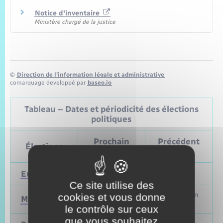
Notice d'inventaire
Ministère chargé de la justice
©
Direction de l’information légale et administrative
comarquage developpé par
baseo.io
Tableau – Dates et périodicité des élections
politiques
Prochain
Précédent
Élections
vote
vote
Européennes
9 juin 2024
Mai 2019
Ce site utilise des
Mars et juin
cookies et vous donne
Municipales
2026
2020
le contrôle sur ceux
que vous souhaitez