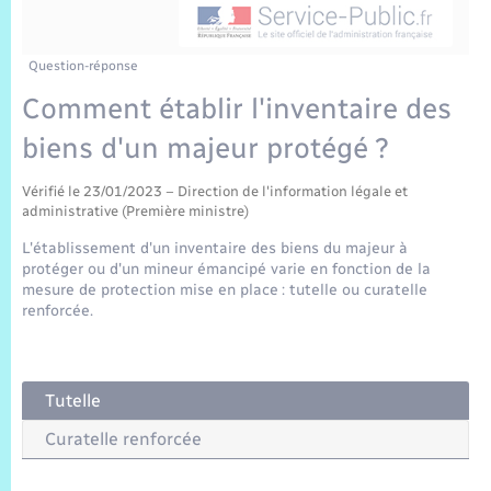
Sécurité Routière
Commerces, entreprises, emploi
Culture
Bilan des 2 mandats : 2014 et 2020
Sécurité incendie
Délibérations
Jeunesse
Vexin Normand
Infos communales
Elections et citoyenneté
Cadastre
Déchets
Sports et activités
Question-réponse
Comment établir l'inventaire des
Risques naturels et technologiques
Arrêtés municipaux
Journal municipal numérique
Concessions funéraires
La Communauté de Communes
EDF ENEDIS
Associations
biens d'un majeur protégé ?
Permis détention de chien
Budget
Publications
Eure en Normandie
Véolia – Eau Assainissement
Tourisme
Vérifié le 23/01/2023 – Direction de l'information légale et
administrative (Première ministre)
Numéros utiles
L’Eglise
Enfants – Jeunes
L'établissement d'un inventaire des biens du majeur à
Hébergement de loisirs
protéger ou d'un mineur émancipé varie en fonction de la
Vidéoprotection
mesure de protection mise en place : tutelle ou curatelle
Le Cimetière
Seniors
renforcée.
Projets et Réalisations
Numérique
Tutelle
Info Patrimoine communal
Transports
Curatelle renforcée