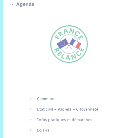
Agenda
Commune
FR
Etat civil – Papiers – Citoyenneté
EN
Infos pratiques et démarches
Traduction du
DE
site automatisée
Loisirs