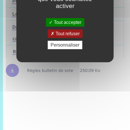
Présidentielle
2027
Avril 2022
activer
Législatives
2027
Juin 2022
Tout accepter
Départementales
(ou
Mars 2028
Juin 2021
Tout refuser
cantonales)
Personnaliser
Régionales
Mars 2028
Juin 2021
Règles bulletin de vote
250.09 Ko