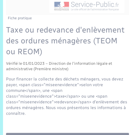
Sécurité Routière
Commerces, entreprises, emploi
Culture
Bilan des 2 mandats : 2014 et 2020
Sécurité incendie
Délibérations
Jeunesse
Vexin Normand
Infos communales
Elections et citoyenneté
Cadastre
Déchets
Sports et activités
Fiche pratique
Taxe ou redevance d'enlèvement
Risques naturels et technologiques
Arrêtés municipaux
Journal municipal numérique
Concessions funéraires
La Communauté de Communes
EDF ENEDIS
Associations
des ordures ménagères (TEOM
Permis détention de chien
Budget
Publications
Eure en Normandie
ou REOM)
Véolia – Eau Assainissement
Tourisme
Numéros utiles
Vérifié le 01/01/2023 – Direction de l'information légale et
L’Eglise
Enfants – Jeunes
Hébergement de loisirs
administrative (Première ministre)
Vidéoprotection
Pour financer la collecte des déchets ménagers, vous devez
Le Cimetière
Seniors
payer, <span class="miseenevidence">selon votre
commune</span>, une <span
Projets et Réalisations
class="miseenevidence">taxe</span> ou une <span
Numérique
class="miseenevidence">redevance</span> d'enlèvement des
ordures ménagères. Nous vous présentons les informations à
Info Patrimoine communal
connaître.
Transports