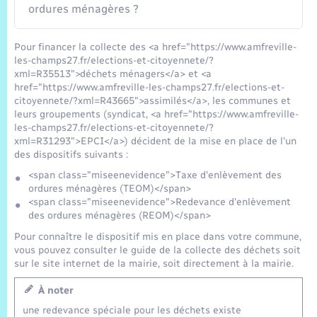
ordures ménagères ?
Pour financer la collecte des <a href="https://www.amfreville-
les-champs27.fr/elections-et-citoyennete/?
xml=R35513">déchets ménagers</a> et <a
href="https://www.amfreville-les-champs27.fr/elections-et-
citoyennete/?xml=R43665">assimilés</a>, les communes et
leurs groupements (syndicat, <a href="https://www.amfreville-
les-champs27.fr/elections-et-citoyennete/?
xml=R31293">EPCI</a>) décident de la mise en place de l'un
des dispositifs suivants :
<span class="miseenevidence">Taxe d'enlèvement des
ordures ménagères (TEOM)</span>
<span class="miseenevidence">Redevance d'enlèvement
des ordures ménagères (REOM)</span>
Pour connaître le dispositif mis en place dans votre commune,
vous pouvez consulter le guide de la collecte des déchets soit
sur le site internet de la mairie, soit directement à la mairie.
À noter
une redevance spéciale pour les déchets existe