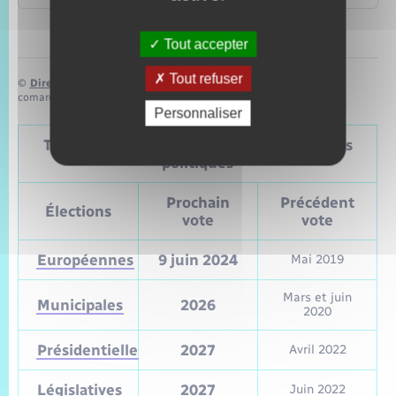
Tout accepter
Tout refuser
©
Direction de l’information légale et administrative
comarquage developpé par
baseo.io
Personnaliser
Tableau – Dates et périodicité des élections
politiques
Prochain
Précédent
Élections
vote
vote
Européennes
9 juin 2024
Mai 2019
Mars et juin
Municipales
2026
2020
Présidentielle
2027
Avril 2022
Législatives
2027
Juin 2022