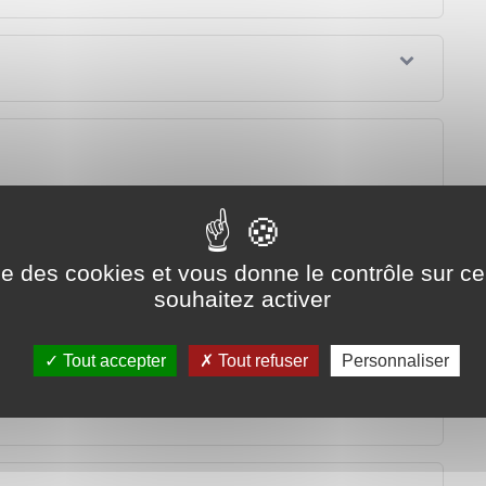
 recourir ?
ise des cookies et vous donne le contrôle sur 
souhaitez activer
iale
Tout accepter
Tout refuser
Personnaliser
itude (contentieux technique)