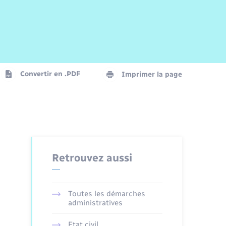
Risques naturels et technologiques
Arrêtés municipaux
Journal municipal numérique
La Communauté de Communes
Associations
Concessions funéraires
EDF ENEDIS
Le Cimetière
Vidéoprotection
Convertir en .PDF
Imprimer la page
Seniors
Trafic routier
Retrouvez aussi
Toutes les démarches
administratives
Etat civil