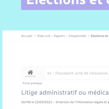
Alerte et Informations aux
Comptes rendus de conseils
Parrainage civil
Offres d’emplois
Les aidants
Taxi
Protocoles-consignes
Nouvelle Normandie Tourisme
Enfance
Actualités permanentes
Sécurité Routière
Culture
populations
Amicale des aînés
Recensement
Commerces, entreprises,
emploi
Budget
Publications
Eure en Normandie
Tourisme
Permis détention de chien
Accueil
Etat civil – Papiers – Citoyenneté
Elections et
Véolia – Eau Assainissement
Projets et Réalisations
Numérique
Météo
Fiche pratique
Litige administratif ou médica
Vérifié le 22/03/2021 – Direction de l'information légale et 