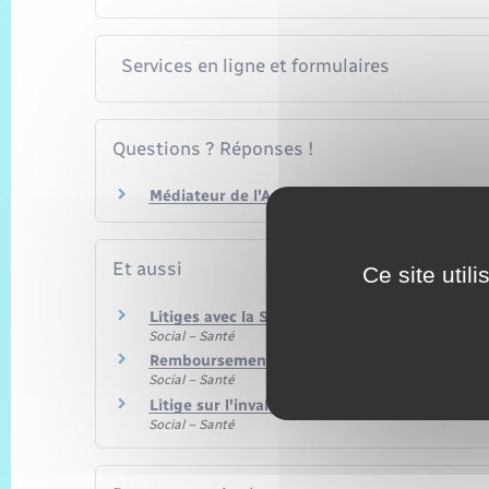
Services en ligne et formulaires
Questions ? Réponses !
Médiateur de l'Assurance maladie : comment y
Et aussi
Ce site util
Litiges avec la Sécurité sociale
Social – Santé
Remboursement des soins par la Sécurité soc
Social – Santé
Litige sur l'invalidité, l'incapacité ou l'inapt
Social – Santé