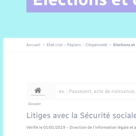
Alerte et Informations aux
Comptes rendus de conseils
Parrainage civil
Offres d’emplois
Les aidants
Taxi
Protocoles-consignes
Nouvelle Normandie Tourisme
Enfance
Actualités permanentes
Sécurité Routière
Culture
populations
Amicale des aînés
Recensement
Commerces, entreprises,
emploi
Budget
Publications
Eure en Normandie
Tourisme
Permis détention de chien
Accueil
Etat civil – Papiers – Citoyenneté
Elections et
Véolia – Eau Assainissement
Projets et Réalisations
Numérique
Météo
Dossier
Litiges avec la Sécurité social
Vérifié le 01/01/2019 – Direction de l'information légale et 