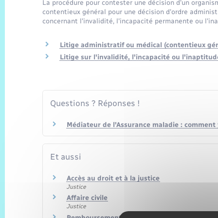
La procédure pour contester une décision d'un organisme 
contentieux général pour une décision d'ordre administ
concernant l'invalidité, l'incapacité permanente ou l'ina
Litige administratif ou médical (contentieux gé
Litige sur l'invalidité, l'incapacité ou l'inaptit
Questions ? Réponses !
Médiateur de l'Assurance maladie : comment y
Et aussi
Accès au droit et à la justice
Justice
Affaire civile
Justice
Remboursement des soins par la Sécurité soc