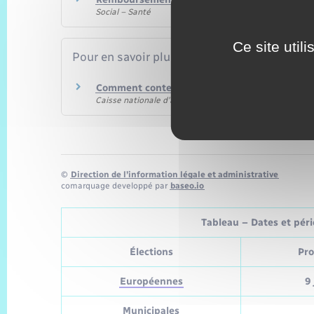
Social – Santé
Ce site util
Pour en savoir plus
Comment contester une décision de votre cai
Caisse nationale d'assurance maladie (Cnam)
©
Direction de l’information légale et administrative
comarquage developpé par
baseo.io
Tableau – Dates et pério
Élections
Pro
Européennes
9 
Municipales