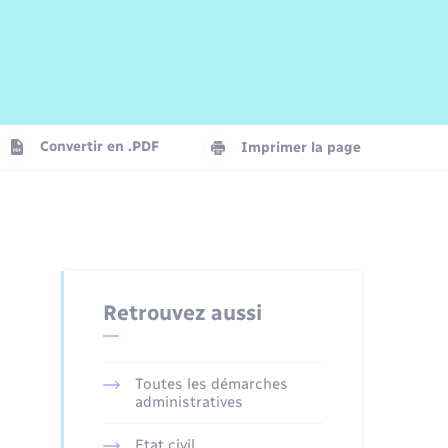
Risques naturels et technologiques
Arrêtés municipaux
Journal municipal numérique
La Communauté de Communes
Associations
Concessions funéraires
EDF ENEDIS
Le Cimetière
Vidéoprotection
Convertir en .PDF
Imprimer la page
Seniors
Trafic routier
Retrouvez aussi
Toutes les démarches
administratives
Etat civil