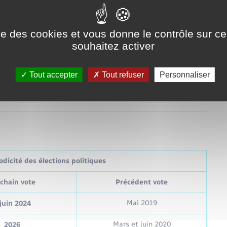
ise des cookies et vous donne le contrôle sur 
souhaitez activer
sse d'assurance maladie ?
Tout accepter
Tout refuser
Personnaliser
dicité des élections politiques
chain vote
Précédent vote
Mai 2019
juin 2024
Mars et juin 2020
2026