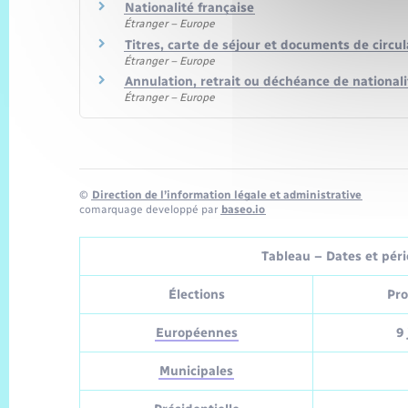
Nationalité française
Étranger – Europe
Titres, carte de séjour et documents de circu
Étranger – Europe
Annulation, retrait ou déchéance de nationali
Étranger – Europe
©
Direction de l’information légale et administrative
comarquage developpé par
baseo.io
Tableau – Dates et pério
Élections
Pro
Européennes
9 
Municipales