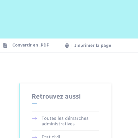
Risques naturels et technologiques
Arrêtés municipaux
Journal municipal numérique
La Communauté de Communes
Associations
Concessions funéraires
EDF ENEDIS
Le Cimetière
Vidéoprotection
Convertir en .PDF
Imprimer la page
Seniors
Trafic routier
Retrouvez aussi
Toutes les démarches
administratives
Etat civil