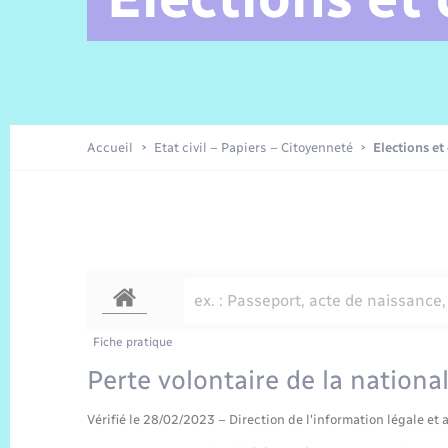
Alerte et Informations aux
Comptes rendus de conseils
Parrainage civil
Offres d’emplois
Les aidants
Taxi
Protocoles-consignes
Nouvelle Normandie Tourisme
Enfance
Actualités permanentes
Sécurité Routière
Culture
populations
Amicale des aînés
Recensement
Commerces, entreprises,
emploi
Budget
Publications
Eure en Normandie
Tourisme
Permis détention de chien
Accueil
Etat civil – Papiers – Citoyenneté
Elections et
Véolia – Eau Assainissement
Projets et Réalisations
Numérique
Météo
Fiche pratique
Perte volontaire de la national
Vérifié le 28/02/2023 – Direction de l'information légale et 