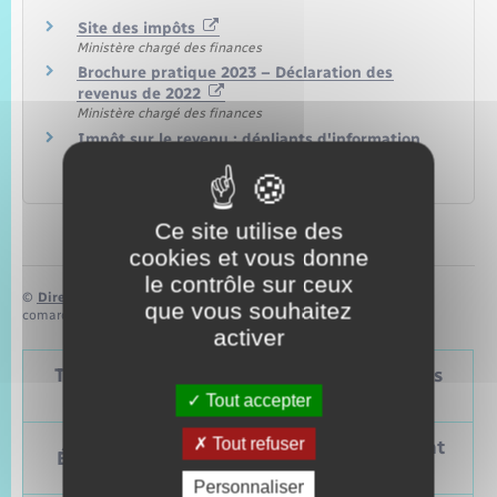
Site des impôts
Ministère chargé des finances
Brochure pratique 2023 – Déclaration des
revenus de 2022
Ministère chargé des finances
Impôt sur le revenu : dépliants d'information
Ministère chargé des finances
Ce site utilise des
cookies et vous donne
le contrôle sur ceux
©
Direction de l’information légale et administrative
que vous souhaitez
comarquage developpé par
baseo.io
activer
Tableau – Dates et périodicité des élections
politiques
Tout accepter
Tout refuser
Prochain
Précédent
Élections
vote
vote
Personnaliser