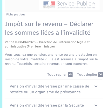
Sécurité Routière
Commerces, entreprises, emploi
Culture
Bilan des 2 mandats : 2014 et 2020
Sécurité incendie
Délibérations
Jeunesse
Vexin Normand
Infos communales
Elections et citoyenneté
Cadastre
Déchets
Sports et activités
Fiche pratique
Impôt sur le revenu – Déclarer
Risques naturels et technologiques
Arrêtés municipaux
Journal municipal numérique
Concessions funéraires
La Communauté de Communes
EDF ENEDIS
Associations
les sommes liées à l'invalidité
Permis détention de chien
Budget
Publications
Eure en Normandie
Véolia – Eau Assainissement
Tourisme
Vérifié le 08/06/2023 – Direction de l'information légale et
administrative (Première ministre)
Numéros utiles
L’Eglise
Enfants – Jeunes
Vous touchez une pension, une rente ou une prestation en
Hébergement de loisirs
raison de votre invalidité ? Elle est soumise à l'impôt sur le
Vidéoprotection
revenu. Toutefois, certains revenus en sont exonérés.
Le Cimetière
Seniors
Tout replier
Tout déplier
Projets et Réalisations
Numérique
Pension d'invalidité versée par une caisse de
Info Patrimoine communal
retraite ou un organisme de prévoyance
Transports
Pension d'invalidité versée par la Sécurité