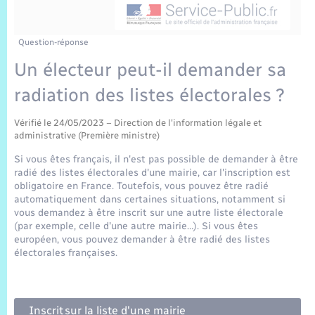
Sécurité Routière
Commerces, entreprises, emploi
Culture
Bilan des 2 mandats : 2014 et 2020
Sécurité incendie
Délibérations
Jeunesse
Vexin Normand
Infos communales
Elections et citoyenneté
Cadastre
Déchets
Sports et activités
Question-réponse
Un électeur peut-il demander sa
Risques naturels et technologiques
Arrêtés municipaux
Journal municipal numérique
Concessions funéraires
La Communauté de Communes
EDF ENEDIS
Associations
radiation des listes électorales ?
Permis détention de chien
Budget
Publications
Eure en Normandie
Véolia – Eau Assainissement
Tourisme
Vérifié le 24/05/2023 – Direction de l'information légale et
administrative (Première ministre)
Numéros utiles
L’Eglise
Enfants – Jeunes
Si vous êtes français, il n'est pas possible de demander à être
Hébergement de loisirs
radié des listes électorales d'une mairie, car l'inscription est
Vidéoprotection
obligatoire en France. Toutefois, vous pouvez être radié
Le Cimetière
Seniors
automatiquement dans certaines situations, notamment si
vous demandez à être inscrit sur une autre liste électorale
Projets et Réalisations
(par exemple, celle d'une autre mairie…). Si vous êtes
Numérique
européen, vous pouvez demander à être radié des listes
électorales françaises.
Info Patrimoine communal
Transports
Inscrit sur la liste d'une mairie