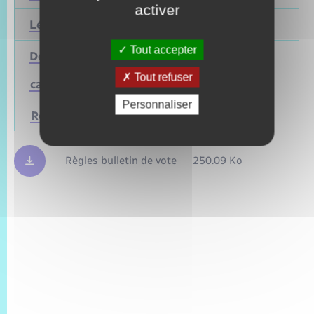
activer
Législatives
2027
Juin 2022
Tout accepter
Départementales
(ou
Mars 2028
Juin 2021
Tout refuser
cantonales)
Personnaliser
Régionales
Mars 2028
Juin 2021
Règles bulletin de vote
250.09 Ko