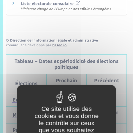
Liste électorale consulaire
Ministère chargé de l'Europe et des affaires étrangères
©
Direction de l’information légale et administrative
comarquage developpé par
baseo.io
Tableau – Dates et périodicité des élections
politiques
Prochain
Précédent
Élections
vote
vote
Européennes
9 juin 2024
Mai 2019
Ce site utilise des
Mars et juin
Municipales
2026
cookies et vous donne
2020
le contrôle sur ceux
que vous souhaitez
Présidentielle
2027
Avril 2022