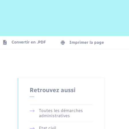
Risques naturels et technologiques
Arrêtés municipaux
Journal municipal numérique
La Communauté de Communes
Associations
Concessions funéraires
EDF ENEDIS
Le Cimetière
Vidéoprotection
Convertir en .PDF
Imprimer la page
Seniors
Trafic routier
Retrouvez aussi
Toutes les démarches
administratives
Etat civil