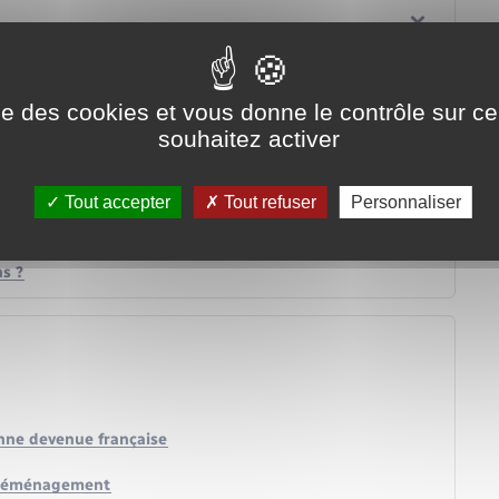
ise des cookies et vous donne le contrôle sur 
souhaitez activer
Tout accepter
Tout refuser
Personnaliser
agement ?
ns ?
sonne devenue française
de déménagement