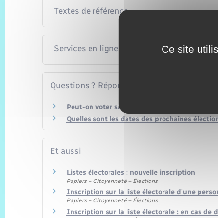
Textes de référence
Ce site util
Services en ligne et formulaires
Questions ? Réponses !
Peut-on voter sans avoir signalé son démén
Quelles sont les dates des prochaines électio
Et aussi
Listes électorales : nouvelle inscription
Papiers – Citoyenneté – Élections
Inscription sur la liste électorale d'une per
Papiers – Citoyenneté – Élections
Inscription sur la liste électorale : en cas 