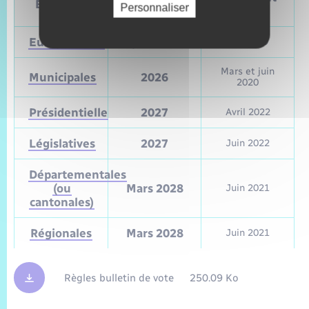
Élections
Personnaliser
vote
vote
Européennes
9 juin 2024
Mai 2019
Mars et juin
Municipales
2026
2020
Présidentielle
2027
Avril 2022
Législatives
2027
Juin 2022
Départementales
(ou
Mars 2028
Juin 2021
cantonales)
Régionales
Mars 2028
Juin 2021
Règles bulletin de vote
250.09 Ko