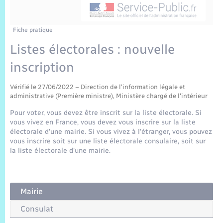
Sécurité Routière
Commerces, entreprises, emploi
Culture
Bilan des 2 mandats : 2014 et 2020
Sécurité incendie
Délibérations
Jeunesse
Vexin Normand
Infos communales
Elections et citoyenneté
Cadastre
Déchets
Sports et activités
Fiche pratique
Listes électorales : nouvelle
Risques naturels et technologiques
Arrêtés municipaux
Journal municipal numérique
Concessions funéraires
La Communauté de Communes
EDF ENEDIS
Associations
inscription
Permis détention de chien
Budget
Publications
Eure en Normandie
Véolia – Eau Assainissement
Tourisme
Vérifié le 27/06/2022 – Direction de l'information légale et
administrative (Première ministre), Ministère chargé de l'intérieur
Numéros utiles
L’Eglise
Enfants – Jeunes
Pour voter, vous devez être inscrit sur la liste électorale. Si
Hébergement de loisirs
vous vivez en France, vous devez vous inscrire sur la liste
Vidéoprotection
électorale d'une mairie. Si vous vivez à l'étranger, vous pouvez
Le Cimetière
Seniors
vous inscrire soit sur une liste électorale consulaire, soit sur
la liste électorale d'une mairie.
Projets et Réalisations
Numérique
Info Patrimoine communal
Mairie
Transports
Consulat