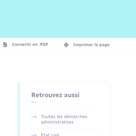
Risques naturels et technologiques
Arrêtés municipaux
Journal municipal numérique
La Communauté de Communes
Associations
Concessions funéraires
EDF ENEDIS
Le Cimetière
Vidéoprotection
Convertir en .PDF
Imprimer la page
Seniors
Trafic routier
Retrouvez aussi
Toutes les démarches
administratives
Etat civil