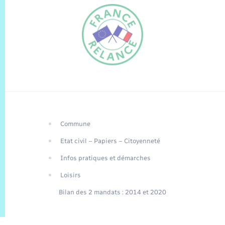
Commune
FR
Etat civil – Papiers – Citoyenneté
EN
Infos pratiques et démarches
Traduction du
DE
site automatisée
Loisirs
Bilan des 2 mandats : 2014 et 2020