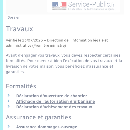
Sécurité Routière
Commerces, entreprises, emploi
Culture
Bilan des 2 mandats : 2014 et 2020
Sécurité incendie
Délibérations
Jeunesse
Vexin Normand
Infos communales
Elections et citoyenneté
Cadastre
Déchets
Sports et activités
Dossier
Travaux
Risques naturels et technologiques
Arrêtés municipaux
Journal municipal numérique
Concessions funéraires
La Communauté de Communes
EDF ENEDIS
Associations
Vérifié le 13/07/2023 – Direction de l'information légale et
Permis détention de chien
Budget
Publications
administrative (Première ministre)
Eure en Normandie
Véolia – Eau Assainissement
Tourisme
Avant d'engager vos travaux, vous devez respecter certaines
Numéros utiles
formalités. Pour mener à bien l'exécution de vos travaux et la
L’Eglise
Enfants – Jeunes
Hébergement de loisirs
livraison de votre maison, vous bénéficiez d'assurance et
garanties.
Vidéoprotection
Le Cimetière
Seniors
Formalités
Projets et Réalisations
Déclaration d'ouverture de chantier
Numérique
Affichage de l'autorisation d'urbanisme
Déclaration d'achèvement des travaux
Info Patrimoine communal
Transports
Assurance et garanties
Assurance dommages-ouvrage