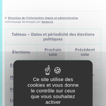
©
Direction de l’information légale et administrative
comarquage developpé par
baseo.io
Tableau – Dates et périodicité des élections
politiques
Prochain
Précédent
Élections
vote
vote
Européennes
9 juin 2024
Mai 2019
Mars et juin
Municipales
2026
Ce site utilise des
2020
cookies et vous donne
Présidentielle
2027
Avril 2022
le contrôle sur ceux
que vous souhaitez
Législatives
2027
Juin 2022
activer