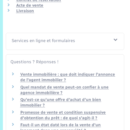
Trafic routier
Acte de vente
Livraison
Météo
Services en ligne et formulaires
Questions ? Réponses !
Vente immobilière : que doit indiquer l'annonce
de l'agent immobilier ?
Quel mandat de vente peut-on confier à une
agence immobilière ?
Qu'est-ce qu'une offre d'achat d'un bien
immobilier ?
Promesse de vente et condition suspensive
d'obtention du prêt : de quoi s'agit-il ?
Faut-il un état daté lors de la vente d'un