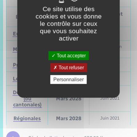
Ce site utilise des
Prochain
Précédent
cookies et vous donne
Élections
vote
vote
le contrôle sur ceux
que vous souhaitez
Européennes
9 juin 2024
Mai 2019
activer
Mars et juin
Municipales
2026
2020
Tout accepter
Présidentielle
2027
Avril 2022
Tout refuser
Législatives
2027
Juin 2022
Personnaliser
Départementales
(ou
Mars 2028
Juin 2021
cantonales)
Régionales
Mars 2028
Juin 2021