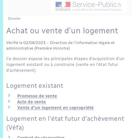
Sécurité Routière
Commerces, entreprises, emploi
Culture
Bilan des 2 mandats : 2014 et 2020
Sécurité incendie
C.R. conseils municipaux 2022
Jeunesse
Vexin Normand
Infos communales
Délibérations
Elections et citoyenneté
Cadastre
Déchets
Sports et activités
Dossier
Achat ou vente d'un logement
Risques naturels et technologiques
Journal municipal numérique
Arrêtés municipaux
Concessions funéraires
La Communauté de Communes
EDF ENEDIS
Associations
Vérifié le 02/08/2023 – Direction de l'information légale et
Permis détention de chien
Publications
Budget
administrative (Première ministre)
Eure en Normandie
Véolia – Eau Assainissement
Tourisme
Ce dossier expose les principales étapes d'acquisition d'un
Numéros utiles
logement existant ou à construire (vente en l'état futur
L’Eglise
Enfants – Jeunes
Hébergement de loisirs
d'achèvement).
Vidéoprotection
Le Cimetière
Logement existant
Seniors
Promesse de vente
Projets et Réalisations
Acte de vente
Numérique
Vente d'un logement en copropriété
Info Patrimoine communal
Logement en l'état futur d'achèvement
Transports
(Véfa)
Contrat de réservation