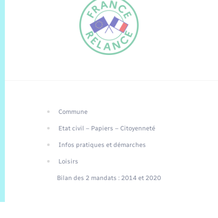
Commune
FR
Etat civil – Papiers – Citoyenneté
EN
Infos pratiques et démarches
Traduction du
DE
site automatisée
Loisirs
Bilan des 2 mandats : 2014 et 2020