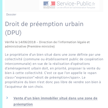
Sécurité Routière
Commerces, entreprises, emploi
Culture
Bilan des 2 mandats : 2014 et 2020
Sécurité incendie
Délibérations
Jeunesse
Vexin Normand
Infos communales
Elections et citoyenneté
Cadastre
Déchets
Sports et activités
Dossier
Droit de préemption urbain
Risques naturels et technologiques
Arrêtés municipaux
Journal municipal numérique
Concessions funéraires
La Communauté de Communes
EDF ENEDIS
Associations
(DPU)
Permis détention de chien
Budget
Publications
Eure en Normandie
Véolia – Eau Assainissement
Tourisme
Vérifié le 14/06/2018 – Direction de l'information légale et
administrative (Première ministre)
Numéros utiles
L’Eglise
Enfants – Jeunes
Le propriétaire d'un bien situé dans une zone définie par une
Hébergement de loisirs
collectivité (commune ou établissement public de coopération
Vidéoprotection
intercommunale) en vue de la réalisation d'opérations
Le Cimetière
Seniors
d'aménagement urbain doit, en priorité, proposer la vente du
bien à cette collectivité. C'est ce que l'on appelle le <span
Projets et Réalisations
class="expression">droit de préemption</span>. Le
Numérique
propriétaire du bien n'est donc pas libre de vendre son bien à
l'acquéreur de son choix.
Info Patrimoine communal
Transports
Vente d'un bien immobilier situé dans une zone de
préemption