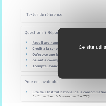
Textes de référence
Questions ? Réponses !
Faut-il avoir une caution pour obtenir un cré
Ce site util
Crédit à la consommation : qu'est-ce que le dr
Qu'est-ce que le taux annuel effectif global (
Garantie co-emprunteur : que faire en cas de
Acompte, avance, arrhes et avoir : quelles dif
Pour en savoir plus
Site de l'Institut national de la consommatio
Institut national de la consommation (INC)