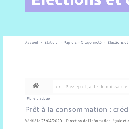
Alerte et Informations aux
Comptes rendus de conseils
Parrainage civil
Offres d’emplois
Les aidants
Taxi
Protocoles-consignes
Nouvelle Normandie Tourisme
Enfance
Actualités permanentes
Sécurité Routière
Culture
populations
Amicale des aînés
Recensement
Commerces, entreprises,
emploi
Budget
Publications
Eure en Normandie
Tourisme
Permis détention de chien
Accueil
Etat civil – Papiers – Citoyenneté
Elections et
Véolia – Eau Assainissement
Projets et Réalisations
Numérique
Météo
Fiche pratique
Prêt à la consommation : crédi
Vérifié le 23/04/2020 – Direction de l'information légale et 