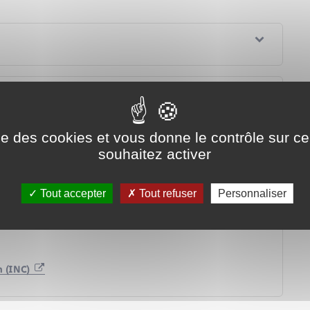
dit à la consommation ?
ise des cookies et vous donne le contrôle sur 
oit de rétractation ?
souhaitez activer
TAEG) ?
 divorce ou de séparation du couple ?
Tout accepter
Tout refuser
Personnaliser
férences ?
n (INC)