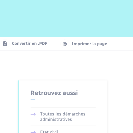
Risques naturels et technologiques
Arrêtés municipaux
Journal municipal numérique
La Communauté de Communes
Associations
Concessions funéraires
EDF ENEDIS
Le Cimetière
Vidéoprotection
Convertir en .PDF
Imprimer la page
Seniors
Trafic routier
Retrouvez aussi
Toutes les démarches
administratives
Etat civil