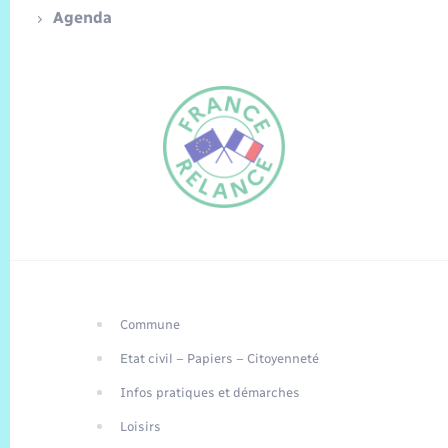
Agenda
Commune
FR
Etat civil – Papiers – Citoyenneté
EN
Infos pratiques et démarches
Traduction du
DE
site automatisée
Loisirs