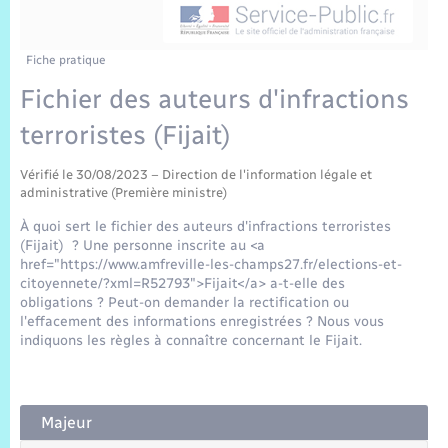
Sécurité Routière
Commerces, entreprises, emploi
Culture
Bilan des 2 mandats : 2014 et 2020
Sécurité incendie
Délibérations
Jeunesse
Vexin Normand
Infos communales
Elections et citoyenneté
Cadastre
Déchets
Sports et activités
Fiche pratique
Fichier des auteurs d'infractions
Risques naturels et technologiques
Arrêtés municipaux
Journal municipal numérique
Concessions funéraires
La Communauté de Communes
EDF ENEDIS
Associations
terroristes (Fijait)
Permis détention de chien
Budget
Publications
Eure en Normandie
Véolia – Eau Assainissement
Tourisme
Vérifié le 30/08/2023 – Direction de l'information légale et
administrative (Première ministre)
Numéros utiles
L’Eglise
Enfants – Jeunes
À quoi sert le fichier des auteurs d'infractions terroristes
Hébergement de loisirs
(Fijait) ? Une personne inscrite au <a
Vidéoprotection
href="https://www.amfreville-les-champs27.fr/elections-et-
Le Cimetière
Seniors
citoyennete/?xml=R52793">Fijait</a> a-t-elle des
obligations ? Peut-on demander la rectification ou
Projets et Réalisations
l'effacement des informations enregistrées ? Nous vous
Numérique
indiquons les règles à connaître concernant le Fijait.
Info Patrimoine communal
Transports
Majeur