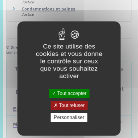
Justice
Condamnations et peines
Justice
Ce site utilise des
©
Direction de l’information légale et administrative
cookies et vous donne
comarquage developpé par
baseo.io
le contrôle sur ceux
que vous souhaitez
Tableau – Dates et périodicité des élections
politiques
activer
Prochain
Précédent
Élections
Tout accepter
vote
vote
Tout refuser
Européennes
9 juin 2024
Mai 2019
Personnaliser
Mars et juin
Municipales
2026
2020