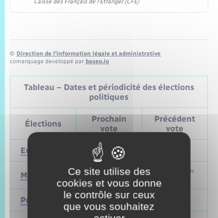
Caisse des Français de l'Étranger (CFE)
©
Direction de l’information légale et administrative
comarquage developpé par
baseo.io
Tableau – Dates et périodicité des élections
politiques
Prochain
Précédent
Élections
vote
vote
Européennes
9 juin 2024
Mai 2019
Ce site utilise des
Mars et juin
Municipales
2026
2020
cookies et vous donne
le contrôle sur ceux
Présidentielle
2027
Avril 2022
que vous souhaitez