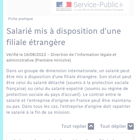
Sécurité Routière
Commerces, entreprises, emploi
Culture
Bilan des 2 mandats : 2014 et 2020
Sécurité incendie
Délibérations
Jeunesse
Vexin Normand
Infos communales
Elections et citoyenneté
Cadastre
Déchets
Sports et activités
Fiche pratique
Salarié mis à disposition d'une
Risques naturels et technologiques
Arrêtés municipaux
Journal municipal numérique
Concessions funéraires
La Communauté de Communes
EDF ENEDIS
Associations
filiale étrangère
Permis détention de chien
Budget
Publications
Eure en Normandie
Véolia – Eau Assainissement
Tourisme
Vérifié le 16/08/2022 – Direction de l'information légale et
administrative (Première ministre)
Numéros utiles
L’Eglise
Enfants – Jeunes
Dans un groupe de dimension internationale, un salarié peut
Hébergement de loisirs
être mis à disposition d'une filiale étrangère. Son statut peut
Vidéoprotection
être celui du salarié détaché (soumis à la protection sociale
Le Cimetière
Seniors
française) ou celui du salarié expatrié (soumis au régime de
protection sociale du pays d'accueil). Le contrat entre le
Projets et Réalisations
salarié et l'entreprise d'origine en France peut être maintenu
Numérique
ou pas. Dans tous les cas, l'entreprise d'origine doit rapatrier
le salarié à la fin de sa mission.
Info Patrimoine communal
Transports
Tout replier
Tout déplier