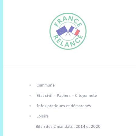
Commune
FR
Etat civil – Papiers – Citoyenneté
EN
Infos pratiques et démarches
Traduction du
DE
site automatisée
Loisirs
Bilan des 2 mandats : 2014 et 2020