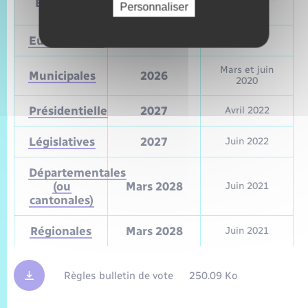
Élections
Personnaliser
vote
vote
Européennes
9 juin 2024
Mai 2019
Mars et juin
Municipales
2026
2020
Présidentielle
2027
Avril 2022
Législatives
2027
Juin 2022
Départementales
(ou
Mars 2028
Juin 2021
cantonales)
Régionales
Mars 2028
Juin 2021
Règles bulletin de vote
250.09 Ko