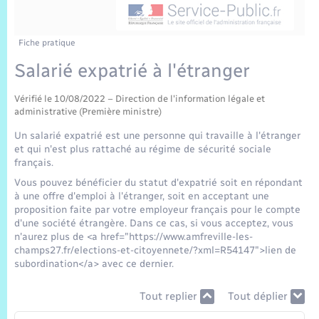
Sécurité Routière
Commerces, entreprises, emploi
Culture
Bilan des 2 mandats : 2014 et 2020
Sécurité incendie
Délibérations
Jeunesse
Vexin Normand
Infos communales
Elections et citoyenneté
Cadastre
Déchets
Sports et activités
Fiche pratique
Salarié expatrié à l'étranger
Risques naturels et technologiques
Arrêtés municipaux
Journal municipal numérique
Concessions funéraires
La Communauté de Communes
EDF ENEDIS
Associations
Vérifié le 10/08/2022 – Direction de l'information légale et
Permis détention de chien
Budget
Publications
administrative (Première ministre)
Eure en Normandie
Véolia – Eau Assainissement
Tourisme
Un salarié expatrié est une personne qui travaille à l'étranger
Numéros utiles
et qui n'est plus rattaché au régime de sécurité sociale
L’Eglise
Enfants – Jeunes
Hébergement de loisirs
français.
Vidéoprotection
Vous pouvez bénéficier du statut d'expatrié soit en répondant
Le Cimetière
à une offre d'emploi à l'étranger, soit en acceptant une
Seniors
proposition faite par votre employeur français pour le compte
d'une société étrangère. Dans ce cas, si vous acceptez, vous
Projets et Réalisations
n'aurez plus de <a href="https://www.amfreville-les-
Numérique
champs27.fr/elections-et-citoyennete/?xml=R54147">lien de
subordination</a> avec ce dernier.
Info Patrimoine communal
Transports
Tout replier
Tout déplier