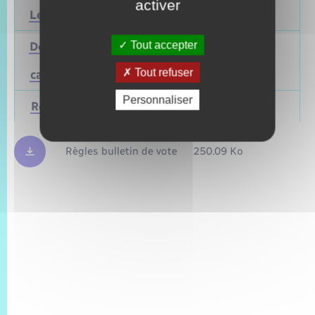
activer
Législatives
2027
Juin 2022
Tout accepter
Départementales
(ou
Mars 2028
Juin 2021
Tout refuser
cantonales)
Personnaliser
Régionales
Mars 2028
Juin 2021
Règles bulletin de vote
250.09 Ko