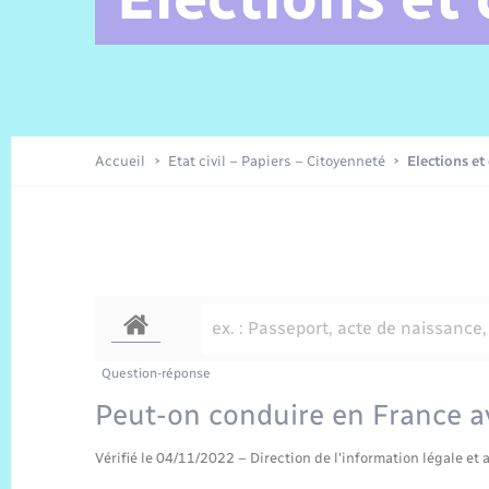
Alerte et Informations aux
C.R. conseils municipaux 2025
Parrainage civil
Offres d’emplois
Les aidants
Taxi
Protocoles-consignes
Nouvelle Normandie Tourisme
Enfance
Actualités permanentes
Sécurité Routière
Culture
populations
Amicale des aînés
Recensement
Commerces, entreprises,
emploi
Délibérations
Publications
Eure en Normandie
Tourisme
Permis détention de chien
Accueil
Etat civil – Papiers – Citoyenneté
Elections et
Véolia – Eau Assainissement
Projets et Réalisations
Numérique
Météo
Question-réponse
Peut-on conduire en France a
Vérifié le 04/11/2022 – Direction de l'information légale et 