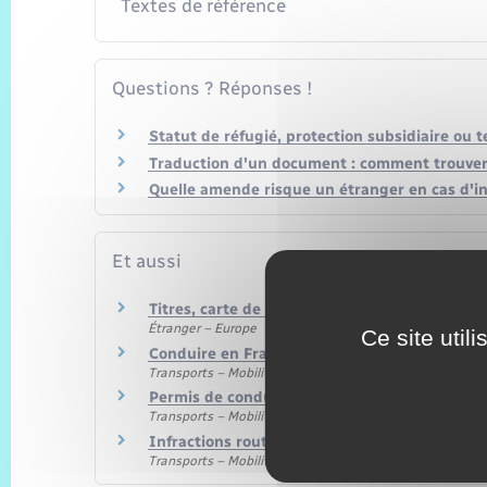
Textes de référence
Questions ? Réponses !
Statut de réfugié, protection subsidiaire ou t
Traduction d'un document : comment trouver
Quelle amende risque un étranger en cas d'in
Et aussi
Titres, carte de séjour et documents de circu
Étranger – Europe
Ce site util
Conduire en France avec un permis étranger
Transports – Mobilité
Permis de conduire
Transports – Mobilité
Infractions routières
Transports – Mobilité