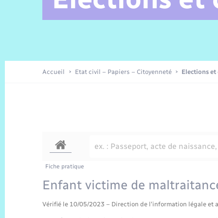
Alerte et Informations aux
Comptes rendus de conseils
Parrainage civil
Offres d’emplois
Les aidants
Taxi
Protocoles-consignes
Nouvelle Normandie Tourisme
Enfance
Actualités permanentes
Sécurité Routière
Culture
populations
Amicale des aînés
Recensement
Commerces, entreprises,
emploi
Budget
Publications
Eure en Normandie
Tourisme
Permis détention de chien
Accueil
Etat civil – Papiers – Citoyenneté
Elections et
Véolia – Eau Assainissement
Projets et Réalisations
Numérique
Météo
Fiche pratique
Enfant victime de maltraitanc
Vérifié le 10/05/2023 – Direction de l'information légale et 