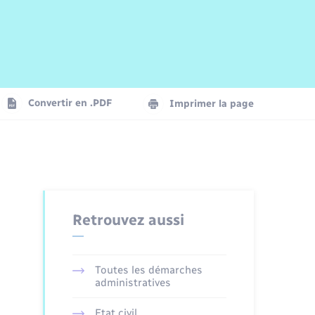
Risques naturels et technologiques
Arrêtés municipaux
Journal municipal numérique
La Communauté de Communes
Associations
Concessions funéraires
EDF ENEDIS
Le Cimetière
Vidéoprotection
Convertir en .PDF
Imprimer la page
Seniors
Trafic routier
Retrouvez aussi
Toutes les démarches
administratives
Etat civil