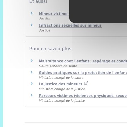
Et aussi
Mineur victime de vol ou d'extorsion (racket)
Justice
Infractions sexuelles sur mineur
Justice
Pour en savoir plus
Maltraitance chez l'enfant : repérage et cond
Haute Autorité de santé
Guides pratiques sur la protection de l'enfa
Ministère chargé de la santé
La justice des mineurs
Ministère chargé de la justice
Parcours victimes (violences physiques, sexu
Ministère chargé de la justice