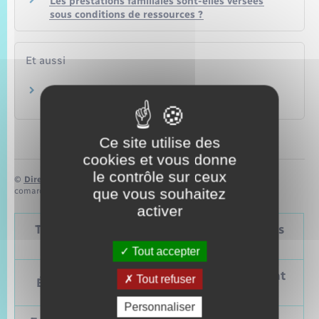
Les prestations familiales sont-elles versées
sous conditions de ressources ?
Et aussi
Aides financières pour la scolarité
Famille – Scolarité
Ce site utilise des
cookies et vous donne
le contrôle sur ceux
©
Direction de l’information légale et administrative
que vous souhaitez
comarquage developpé par
baseo.io
activer
Tableau – Dates et périodicité des élections
politiques
Tout accepter
Prochain
Précédent
Tout refuser
Élections
vote
vote
Personnaliser