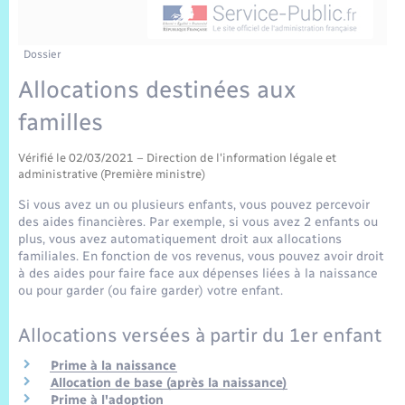
Sécurité Routière
Commerces, entreprises, emploi
Culture
Bilan des 2 mandats : 2014 et 2020
Sécurité incendie
Délibérations
Jeunesse
Vexin Normand
Infos communales
Elections et citoyenneté
Cadastre
Déchets
Sports et activités
Dossier
Allocations destinées aux
Risques naturels et technologiques
Arrêtés municipaux
Journal municipal numérique
Concessions funéraires
La Communauté de Communes
EDF ENEDIS
Associations
familles
Permis détention de chien
Budget
Publications
Eure en Normandie
Véolia – Eau Assainissement
Tourisme
Vérifié le 02/03/2021 – Direction de l'information légale et
administrative (Première ministre)
Numéros utiles
L’Eglise
Enfants – Jeunes
Si vous avez un ou plusieurs enfants, vous pouvez percevoir
Hébergement de loisirs
des aides financières. Par exemple, si vous avez 2 enfants ou
Vidéoprotection
plus, vous avez automatiquement droit aux allocations
Le Cimetière
Seniors
familiales. En fonction de vos revenus, vous pouvez avoir droit
à des aides pour faire face aux dépenses liées à la naissance
Projets et Réalisations
ou pour garder (ou faire garder) votre enfant.
Numérique
Allocations versées à partir du 1er enfant
Info Patrimoine communal
Transports
Prime à la naissance
Allocation de base (après la naissance)
Prime à l'adoption