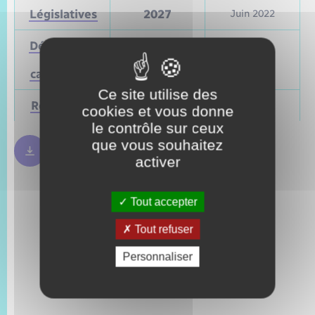
Législatives
2027
Juin 2022
Départementales
(ou
Mars 2028
Juin 2021
cantonales)
Ce site utilise des
Régionales
Mars 2028
Juin 2021
cookies et vous donne
le contrôle sur ceux
que vous souhaitez
Règles bulletin de vote
250.09 Ko
activer
Tout accepter
Tout refuser
Personnaliser