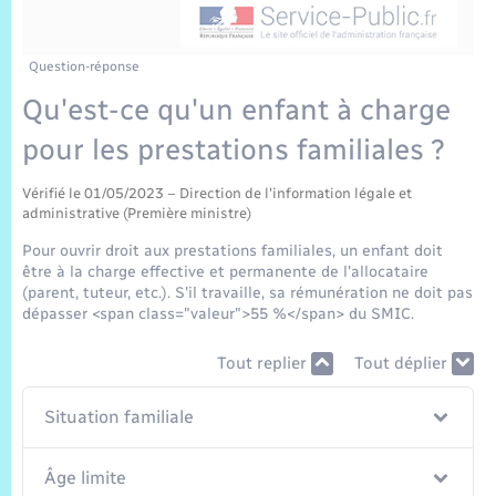
Sécurité Routière
Commerces, entreprises, emploi
Culture
Bilan des 2 mandats : 2014 et 2020
Sécurité incendie
Délibérations
Jeunesse
Vexin Normand
Infos communales
Elections et citoyenneté
Cadastre
Déchets
Sports et activités
Question-réponse
Qu'est-ce qu'un enfant à charge
Risques naturels et technologiques
Arrêtés municipaux
Journal municipal numérique
Concessions funéraires
La Communauté de Communes
EDF ENEDIS
Associations
pour les prestations familiales ?
Permis détention de chien
Budget
Publications
Eure en Normandie
Véolia – Eau Assainissement
Tourisme
Vérifié le 01/05/2023 – Direction de l'information légale et
administrative (Première ministre)
Numéros utiles
L’Eglise
Enfants – Jeunes
Pour ouvrir droit aux prestations familiales, un enfant doit
Hébergement de loisirs
être à la charge effective et permanente de l'allocataire
Vidéoprotection
(parent, tuteur, etc.). S'il travaille, sa rémunération ne doit pas
Le Cimetière
Seniors
dépasser <span class="valeur">55 %</span> du SMIC.
Projets et Réalisations
Tout replier
Tout déplier
Numérique
Info Patrimoine communal
Situation familiale
Transports
Âge limite