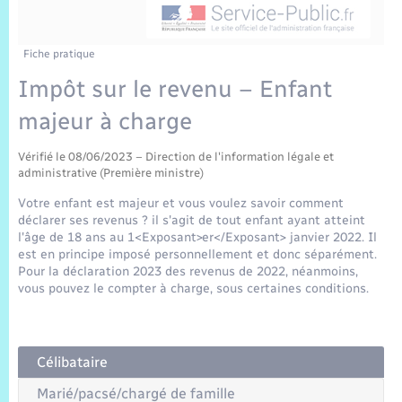
Sécurité Routière
Commerces, entreprises, emploi
Culture
Bilan des 2 mandats : 2014 et 2020
Sécurité incendie
Délibérations
Jeunesse
Vexin Normand
Infos communales
Elections et citoyenneté
Cadastre
Déchets
Sports et activités
Fiche pratique
Impôt sur le revenu – Enfant
Risques naturels et technologiques
Arrêtés municipaux
Journal municipal numérique
Concessions funéraires
La Communauté de Communes
EDF ENEDIS
Associations
majeur à charge
Permis détention de chien
Budget
Publications
Eure en Normandie
Véolia – Eau Assainissement
Tourisme
Vérifié le 08/06/2023 – Direction de l'information légale et
administrative (Première ministre)
Numéros utiles
L’Eglise
Enfants – Jeunes
Votre enfant est majeur et vous voulez savoir comment
Hébergement de loisirs
déclarer ses revenus ? il s'agit de tout enfant ayant atteint
Vidéoprotection
l'âge de 18 ans au 1<Exposant>er</Exposant> janvier 2022. Il
Le Cimetière
Seniors
est en principe imposé personnellement et donc séparément.
Pour la déclaration 2023 des revenus de 2022, néanmoins,
Projets et Réalisations
vous pouvez le compter à charge, sous certaines conditions.
Numérique
Info Patrimoine communal
Transports
Célibataire
Marié/pacsé/chargé de famille