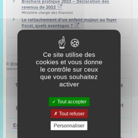
Brochure pratique 2023 – Déclaration des
revenus de 2022
Ministère chargé des finances
Le rattachement d'un enfant majeur au foyer
fiscal, quels avantages ?
Ministère chargé des finances
Ce site utilise des
cookies et vous donne
©
Direction de l’information légale et administrative
le contrôle sur ceux
comarquage developpé par
baseo.io
que vous souhaitez
activer
Tableau – Dates et périodicité des élections
politiques
Tout accepter
Prochain
Précédent
Élections
vote
vote
Tout refuser
Européennes
9 juin 2024
Mai 2019
Personnaliser