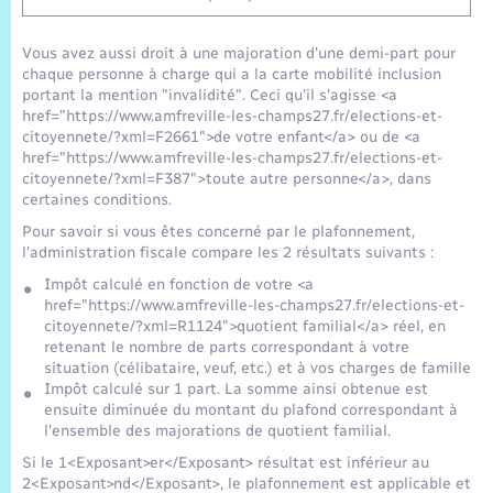
Vous avez aussi droit à une majoration d'une demi-part pour
chaque personne à charge qui a la carte mobilité inclusion
portant la mention "invalidité". Ceci qu'il s'agisse <a
href="https://www.amfreville-les-champs27.fr/elections-et-
citoyennete/?xml=F2661">de votre enfant</a> ou de <a
href="https://www.amfreville-les-champs27.fr/elections-et-
citoyennete/?xml=F387">toute autre personne</a>, dans
certaines conditions.
Pour savoir si vous êtes concerné par le plafonnement,
l'administration fiscale compare les 2 résultats suivants :
Impôt calculé en fonction de votre <a
href="https://www.amfreville-les-champs27.fr/elections-et-
citoyennete/?xml=R1124">quotient familial</a> réel, en
retenant le nombre de parts correspondant à votre
situation (célibataire, veuf, etc.) et à vos charges de famille
Impôt calculé sur 1 part. La somme ainsi obtenue est
ensuite diminuée du montant du plafond correspondant à
l'ensemble des majorations de quotient familial.
Si le 1<Exposant>er</Exposant> résultat est inférieur au
2<Exposant>nd</Exposant>, le plafonnement est applicable et