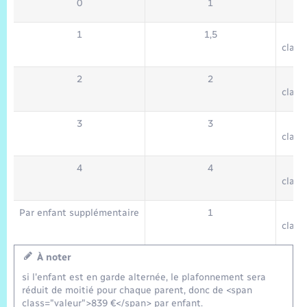
0
1
1
1,5
class
2
2
class
3
3
class
4
4
class
Par enfant supplémentaire
1
class
À noter
si l'enfant est en garde alternée, le plafonnement sera
réduit de moitié pour chaque parent, donc de <span
class="valeur">839 €</span> par enfant.