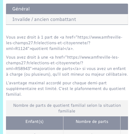
Trafic routier
Général
Météo
Invalide / ancien combattant
Vous avez droit à 1 part de <a href="https://www.amfreville-
les-champs27.fr/elections-et-citoyennete/?
xml=R1124">quotient familial</a>.
Vous avez droit à une <a href="https://www.amfreville-les-
champs27.fr/elections-et-citoyennete/?
xml=R58943">majoration de parts</a> si vous avez un enfant
à charge (ou plusieurs), qu'il soit mineur ou majeur célibataire.
L'avantage maximal accordé pour chaque demi-part
supplémentaire est limité. C'est le plafonnement du quotient
familial.
Nombre de parts de quotient familial selon la situation
familiale
Enfant(s)
Nombre de parts