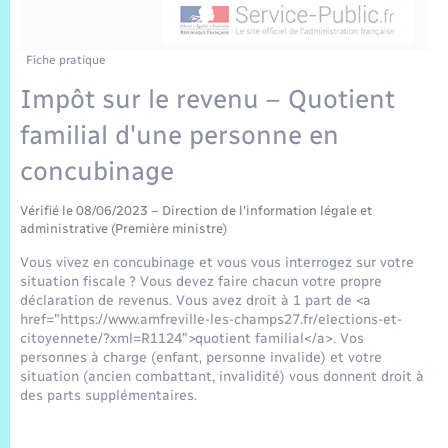
Sécurité Routière
Commerces, entreprises, emploi
Culture
Bilan des 2 mandats : 2014 et 2020
Sécurité incendie
Comptes rendus de conseils
Jeunesse
Vexin Normand
Infos communales
Elections et citoyenneté
Cadastre
Déchets
Sports et activités
Fiche pratique
Impôt sur le revenu – Quotient
Risques naturels et technologiques
Les employés communaux
Journal municipal numérique
Concessions funéraires
La Communauté de Communes
EDF ENEDIS
Associations
familial d'une personne en
Permis détention de chien
Délibérations
Publications
Eure en Normandie
concubinage
Véolia – Eau Assainissement
Tourisme
Numéros utiles
Arrêtés municipaux
Vérifié le 08/06/2023 – Direction de l'information légale et
L’Eglise
Enfants – Jeunes
Hébergement de loisirs
administrative (Première ministre)
Vidéoprotection
Budget
Vous vivez en concubinage et vous vous interrogez sur votre
Le Cimetière
Seniors
situation fiscale ? Vous devez faire chacun votre propre
déclaration de revenus. Vous avez droit à 1 part de <a
Projets et Réalisations
href="https://www.amfreville-les-champs27.fr/elections-et-
Numérique
citoyennete/?xml=R1124">quotient familial</a>. Vos
personnes à charge (enfant, personne invalide) et votre
Info Patrimoine communal
situation (ancien combattant, invalidité) vous donnent droit à
Transports
des parts supplémentaires.