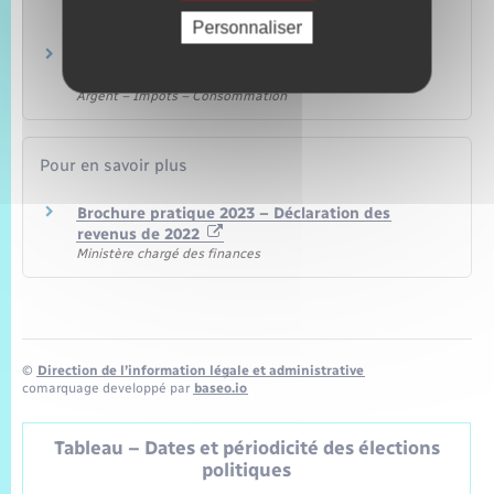
charge
Personnaliser
Argent – Impôts – Consommation
Impôt sur le revenu – Personne invalide à
charge
Argent – Impôts – Consommation
Pour en savoir plus
Brochure pratique 2023 – Déclaration des
revenus de 2022
Ministère chargé des finances
©
Direction de l’information légale et administrative
comarquage developpé par
baseo.io
Tableau – Dates et périodicité des élections
politiques