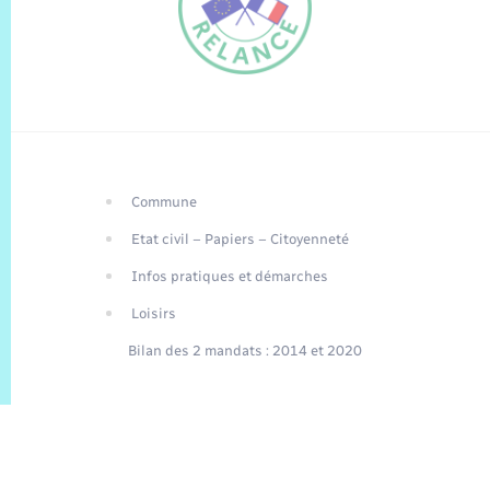
Commune
FR
Etat civil – Papiers – Citoyenneté
EN
Infos pratiques et démarches
Traduction du
DE
site automatisée
Loisirs
Bilan des 2 mandats : 2014 et 2020