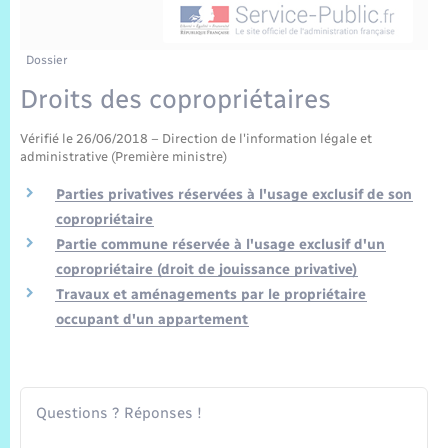
Sécurité Routière
Commerces, entreprises, emploi
Culture
Bilan des 2 mandats : 2014 et 2020
Sécurité incendie
Délibérations
Jeunesse
Vexin Normand
Infos communales
Elections et citoyenneté
Cadastre
Déchets
Sports et activités
Dossier
Droits des copropriétaires
Risques naturels et technologiques
Arrêtés municipaux
Journal municipal numérique
Concessions funéraires
La Communauté de Communes
EDF ENEDIS
Associations
Vérifié le 26/06/2018 – Direction de l'information légale et
Permis détention de chien
Budget
Publications
administrative (Première ministre)
Eure en Normandie
Véolia – Eau Assainissement
Tourisme
Parties privatives réservées à l'usage exclusif de son
Numéros utiles
L’Eglise
copropriétaire
Enfants – Jeunes
Hébergement de loisirs
Partie commune réservée à l'usage exclusif d'un
Vidéoprotection
Le Cimetière
copropriétaire (droit de jouissance privative)
Seniors
Travaux et aménagements par le propriétaire
Projets et Réalisations
occupant d'un appartement
Numérique
Info Patrimoine communal
Transports
Questions ? Réponses !