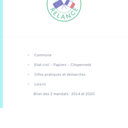
Commune
FR
Etat civil – Papiers – Citoyenneté
EN
Infos pratiques et démarches
Traduction du
DE
site automatisée
Loisirs
Bilan des 2 mandats : 2014 et 2020