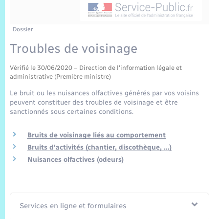
Sécurité Routière
Commerces, entreprises, emploi
Culture
Bilan des 2 mandats : 2014 et 2020
Sécurité incendie
Comptes rendus de conseils
Jeunesse
Vexin Normand
Infos communales
Elections et citoyenneté
Cadastre
Déchets
Sports et activités
Dossier
Troubles de voisinage
Risques naturels et technologiques
Les employés communaux
Journal municipal numérique
Concessions funéraires
La Communauté de Communes
EDF ENEDIS
Associations
Vérifié le 30/06/2020 – Direction de l'information légale et
Permis détention de chien
Délibérations
Publications
administrative (Première ministre)
Eure en Normandie
Véolia – Eau Assainissement
Tourisme
Le bruit ou les nuisances olfactives générés par vos voisins
Numéros utiles
Arrêtés municipaux
peuvent constituer des troubles de voisinage et être
L’Eglise
Enfants – Jeunes
Hébergement de loisirs
sanctionnés sous certaines conditions.
Vidéoprotection
Budget
Le Cimetière
Seniors
Bruits de voisinage liés au comportement
Bruits d'activités (chantier, discothèque, …)
Projets et Réalisations
Nuisances olfactives (odeurs)
Numérique
Info Patrimoine communal
Transports
Services en ligne et formulaires