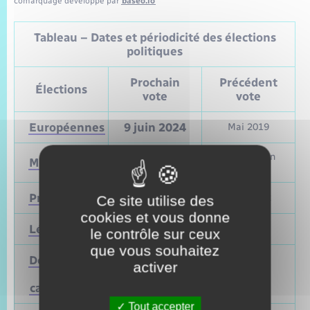
comarquage developpé par
baseo.io
Tableau – Dates et périodicité des élections
politiques
Prochain
Précédent
Élections
vote
vote
Européennes
9 juin 2024
Mai 2019
Mars et juin
Municipales
2026
2020
Présidentielle
2027
Avril 2022
Ce site utilise des
cookies et vous donne
Législatives
2027
Juin 2022
le contrôle sur ceux
que vous souhaitez
Départementales
activer
(ou
Mars 2028
Juin 2021
cantonales)
Tout accepter