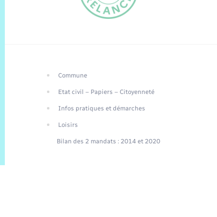
Commune
FR
Etat civil – Papiers – Citoyenneté
EN
Infos pratiques et démarches
Traduction du
DE
site automatisée
Loisirs
Bilan des 2 mandats : 2014 et 2020