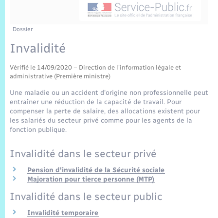
Sécurité Routière
Commerces, entreprises, emploi
Culture
Bilan des 2 mandats : 2014 et 2020
Sécurité incendie
Délibérations
Jeunesse
Vexin Normand
Infos communales
Elections et citoyenneté
Cadastre
Déchets
Sports et activités
Dossier
Invalidité
Risques naturels et technologiques
Arrêtés municipaux
Journal municipal numérique
Concessions funéraires
La Communauté de Communes
EDF ENEDIS
Associations
Vérifié le 14/09/2020 – Direction de l'information légale et
Permis détention de chien
Budget
Publications
administrative (Première ministre)
Eure en Normandie
Véolia – Eau Assainissement
Tourisme
Une maladie ou un accident d'origine non professionnelle peut
Numéros utiles
entraîner une réduction de la capacité de travail. Pour
L’Eglise
Enfants – Jeunes
Hébergement de loisirs
compenser la perte de salaire, des allocations existent pour
les salariés du secteur privé comme pour les agents de la
Vidéoprotection
Le Cimetière
fonction publique.
Seniors
Invalidité dans le secteur privé
Projets et Réalisations
Numérique
Pension d'invalidité de la Sécurité sociale
Majoration pour tierce personne (MTP)
Info Patrimoine communal
Transports
Invalidité dans le secteur public
Invalidité temporaire