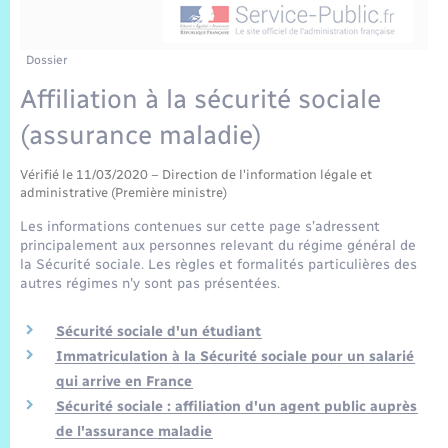
Sécurité Routière
Commerces, entreprises, emploi
Culture
Bilan des 2 mandats : 2014 et 2020
Sécurité incendie
Délibérations
Jeunesse
Vexin Normand
Infos communales
Elections et citoyenneté
Cadastre
Déchets
Sports et activités
Dossier
Affiliation à la sécurité sociale
Risques naturels et technologiques
Arrêtés municipaux
Journal municipal numérique
Concessions funéraires
La Communauté de Communes
EDF ENEDIS
Associations
(assurance maladie)
Permis détention de chien
Budget
Publications
Eure en Normandie
Véolia – Eau Assainissement
Tourisme
Vérifié le 11/03/2020 – Direction de l'information légale et
administrative (Première ministre)
Numéros utiles
L’Eglise
Enfants – Jeunes
Les informations contenues sur cette page s’adressent
Hébergement de loisirs
principalement aux personnes relevant du régime général de
Vidéoprotection
la Sécurité sociale. Les règles et formalités particulières des
Le Cimetière
Seniors
autres régimes n'y sont pas présentées.
Projets et Réalisations
Sécurité sociale d'un étudiant
Numérique
Immatriculation à la Sécurité sociale pour un salarié
Info Patrimoine communal
qui arrive en France
Transports
Sécurité sociale : affiliation d'un agent public auprès
de l'assurance maladie