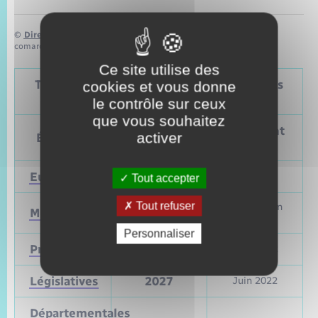
©
Direction de l’information légale et administrative
comarquage developpé par
baseo.io
Ce site utilise des
Tableau – Dates et périodicité des élections
cookies et vous donne
politiques
le contrôle sur ceux
que vous souhaitez
Prochain
Précédent
activer
Élections
vote
vote
Européennes
9 juin 2024
Mai 2019
Tout accepter
Tout refuser
Mars et juin
Municipales
2026
2020
Personnaliser
Présidentielle
2027
Avril 2022
Législatives
2027
Juin 2022
Départementales