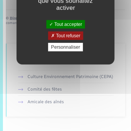
que vous souhaitez
activer
©
Direction de l’information légale et administrative
comarquage developpé par
baseo.io
Tout accepter
Tout refuser
Personnaliser
Retrouvez aussi
Culture Environnement Patrimoine (CEPA)
Comité des fêtes
Amicale des aînés