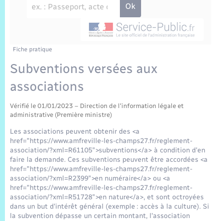
Sécurité Routière
Commerces, entreprises, emploi
Culture
Bilan des 2 mandats : 2014 et 2020
Sécurité incendie
Comptes rendus de conseils
Jeunesse
Vexin Normand
Infos communales
Elections et citoyenneté
Cadastre
Déchets
Sports et activités
Risques naturels et technologiques
Les employés communaux
Journal municipal numérique
Concessions funéraires
Fiche pratique
La Communauté de Communes
EDF ENEDIS
Associations
Subventions versées aux
Permis détention de chien
Délibérations
Publications
Eure en Normandie
Véolia – Eau Assainissement
associations
Tourisme
Numéros utiles
Arrêtés municipaux
L’Eglise
Vérifié le 01/01/2023 – Direction de l'information légale et
Enfants – Jeunes
Hébergement de loisirs
administrative (Première ministre)
Vidéoprotection
Budget
Le Cimetière
Les associations peuvent obtenir des <a
Seniors
href="https://www.amfreville-les-champs27.fr/reglement-
association/?xml=R61105">subventions</a> à condition d'en
Projets et Réalisations
faire la demande. Ces subventions peuvent être accordées <a
Numérique
href="https://www.amfreville-les-champs27.fr/reglement-
association/?xml=R2399">en numéraire</a> ou <a
Info Patrimoine communal
href="https://www.amfreville-les-champs27.fr/reglement-
Transports
association/?xml=R51728">en nature</a>, et sont octroyées
dans un but d'intérêt général (exemple : accès à la culture). Si
la subvention dépasse un certain montant, l'association