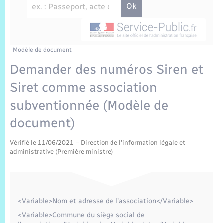
Sécurité Routière
Commerces, entreprises, emploi
Culture
Bilan des 2 mandats : 2014 et 2020
Sécurité incendie
Comptes rendus de conseils
Jeunesse
Vexin Normand
Infos communales
Elections et citoyenneté
Cadastre
Déchets
Sports et activités
Risques naturels et technologiques
Les employés communaux
Journal municipal numérique
Concessions funéraires
Modèle de document
La Communauté de Communes
EDF ENEDIS
Associations
Demander des numéros Siren et
Permis détention de chien
Délibérations
Publications
Eure en Normandie
Véolia – Eau Assainissement
Siret comme association
Tourisme
subventionnée (Modèle de
Numéros utiles
Arrêtés municipaux
L’Eglise
Enfants – Jeunes
Hébergement de loisirs
document)
Vidéoprotection
Budget
Le Cimetière
Seniors
Vérifié le 11/06/2021 – Direction de l'information légale et
administrative (Première ministre)
Projets et Réalisations
Numérique
Info Patrimoine communal
Transports
<Variable>Nom et adresse de l'association</Variable>
<Variable>Commune du siège social de