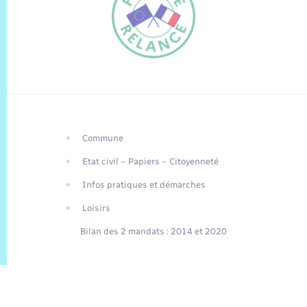
Commune
FR
Etat civil – Papiers – Citoyenneté
EN
Infos pratiques et démarches
Traduction du
DE
site automatisée
Loisirs
Bilan des 2 mandats : 2014 et 2020