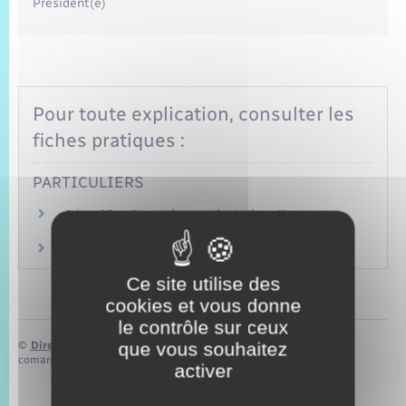
Président(e)
Pour toute explication, consulter les
fiches pratiques :
PARTICULIERS
Identification et immatriculation d'une
association
Subventions versées aux associations
Ce site utilise des
cookies et vous donne
le contrôle sur ceux
que vous souhaitez
©
Direction de l’information légale et administrative
comarquage developpé par
baseo.io
activer