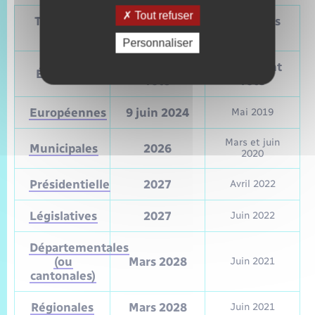
Tout refuser
Tableau – Dates et périodicité des élections
politiques
Personnaliser
Prochain
Précédent
Élections
vote
vote
Européennes
9 juin 2024
Mai 2019
Mars et juin
Municipales
2026
2020
Présidentielle
2027
Avril 2022
Législatives
2027
Juin 2022
Départementales
(ou
Mars 2028
Juin 2021
cantonales)
Régionales
Mars 2028
Juin 2021