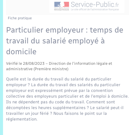
Sécurité Routière
Commerces, entreprises, emploi
Culture
Bilan des 2 mandats : 2014 et 2020
Sécurité incendie
Délibérations
Jeunesse
Vexin Normand
Infos communales
Elections et citoyenneté
Cadastre
Déchets
Sports et activités
Fiche pratique
Particulier employeur : temps de
Risques naturels et technologiques
Arrêtés municipaux
Journal municipal numérique
Concessions funéraires
La Communauté de Communes
EDF ENEDIS
Associations
travail du salarié employé à
Permis détention de chien
Budget
Publications
Eure en Normandie
domicile
Véolia – Eau Assainissement
Tourisme
Numéros utiles
Vérifié le 28/08/2023 – Direction de l'information légale et
L’Eglise
Enfants – Jeunes
Hébergement de loisirs
administrative (Première ministre)
Vidéoprotection
Quelle est la durée du travail du salarié du particulier
Le Cimetière
Seniors
employeur ? La durée du travail des salariés du particulier
employeur est expressément prévue par la convention
Projets et Réalisations
collective des employeurs particulier et de l'emploi à domicile.
Numérique
Ils ne dépendent pas du code du travail. Comment sont
décomptées les heures supplémentaires ? Le salarié peut-il
Info Patrimoine communal
travailler un jour férié ? Nous faisons le point sur la
Transports
réglementation.