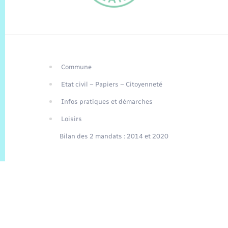
Commune
FR
Etat civil – Papiers – Citoyenneté
EN
Infos pratiques et démarches
Traduction du
DE
site automatisée
Loisirs
Bilan des 2 mandats : 2014 et 2020