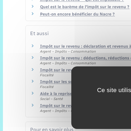
Quel est le barème de l'impôt sur le revenu ?
Peut-on encore bénéficier du Nacre ?
Et aussi
Impôt sur le revenu : déclaration et revenus 
Argent – Impôts – Consommation
Impôt sur le revenu : déductions, réductions 
Argent – Impôts – Consommation
Impôt sur le revenu
Fiscalité
Impôt sur les sociétés
Fiscalité
Ce site util
Aide à la reprise ou à la création d'entreprise 
Social – Santé
Impôt sur le revenu – Déclaration de revenus
Argent – Impôts – Consommation
Pour en savoir plus