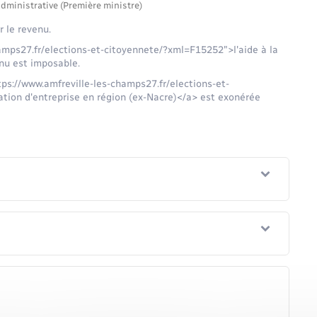
administrative (Première ministre)
 le revenu.
amps27.fr/elections-et-citoyennete/?xml=F15252">l'aide à la
enu est imposable.
tps://www.amfreville-les-champs27.fr/elections-et-
ion d'entreprise en région (ex-Nacre)</a> est exonérée