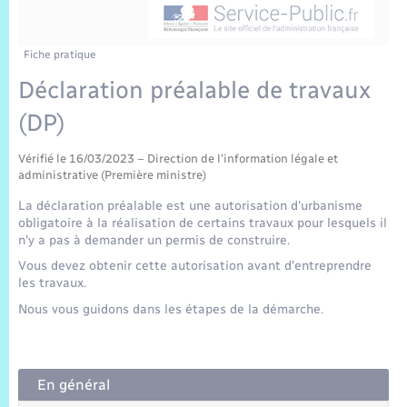
Sécurité Routière
Commerces, entreprises, emploi
Culture
Bilan des 2 mandats : 2014 et 2020
Sécurité incendie
Délibérations
Jeunesse
Vexin Normand
Infos communales
Elections et citoyenneté
Cadastre
Déchets
Sports et activités
Fiche pratique
Déclaration préalable de travaux
Risques naturels et technologiques
Arrêtés municipaux
Journal municipal numérique
Concessions funéraires
La Communauté de Communes
EDF ENEDIS
Associations
(DP)
Permis détention de chien
Budget
Publications
Eure en Normandie
Véolia – Eau Assainissement
Tourisme
Vérifié le 16/03/2023 – Direction de l'information légale et
administrative (Première ministre)
Numéros utiles
L’Eglise
Enfants – Jeunes
La déclaration préalable est une autorisation d'urbanisme
Hébergement de loisirs
obligatoire à la réalisation de certains travaux pour lesquels il
Vidéoprotection
n'y a pas à demander un permis de construire.
Le Cimetière
Seniors
Vous devez obtenir cette autorisation avant d'entreprendre
les travaux.
Projets et Réalisations
Numérique
Nous vous guidons dans les étapes de la démarche.
Info Patrimoine communal
Transports
En général