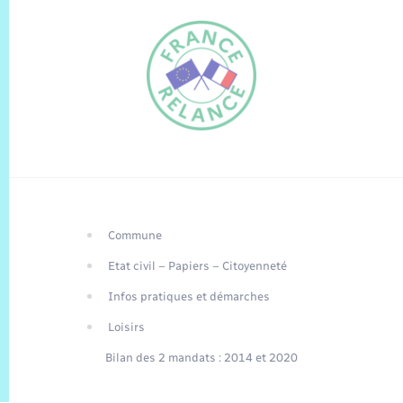
Commune
FR
Etat civil – Papiers – Citoyenneté
EN
Infos pratiques et démarches
Traduction du
DE
site automatisée
Loisirs
Bilan des 2 mandats : 2014 et 2020