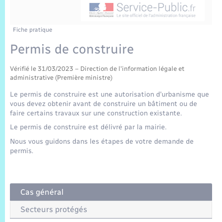
Sécurité Routière
Commerces, entreprises, emploi
Culture
Bilan des 2 mandats : 2014 et 2020
Sécurité incendie
Délibérations
Jeunesse
Vexin Normand
Infos communales
Elections et citoyenneté
Cadastre
Déchets
Sports et activités
Fiche pratique
Permis de construire
Risques naturels et technologiques
Arrêtés municipaux
Journal municipal numérique
Concessions funéraires
La Communauté de Communes
EDF ENEDIS
Associations
Vérifié le 31/03/2023 – Direction de l'information légale et
Permis détention de chien
Budget
Publications
administrative (Première ministre)
Eure en Normandie
Véolia – Eau Assainissement
Tourisme
Le permis de construire est une autorisation d'urbanisme que
Numéros utiles
vous devez obtenir avant de construire un bâtiment ou de
L’Eglise
Enfants – Jeunes
Hébergement de loisirs
faire certains travaux sur une construction existante.
Vidéoprotection
Le permis de construire est délivré par la mairie.
Le Cimetière
Seniors
Nous vous guidons dans les étapes de votre demande de
permis.
Projets et Réalisations
Numérique
Info Patrimoine communal
Cas général
Transports
Secteurs protégés