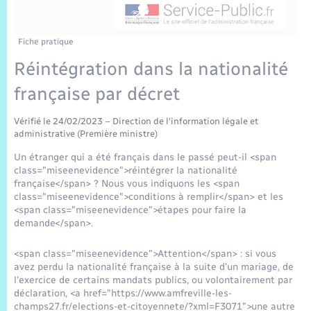
Sécurité Routière
Commerces, entreprises, emploi
Culture
Bilan des 2 mandats : 2014 et 2020
Sécurité incendie
Comptes rendus de conseils
Jeunesse
Vexin Normand
Infos communales
Elections et citoyenneté
Cadastre
Déchets
Sports et activités
Fiche pratique
Réintégration dans la nationalité
Risques naturels et technologiques
Les employés communaux
Journal municipal numérique
Concessions funéraires
La Communauté de Communes
EDF ENEDIS
Associations
française par décret
Permis détention de chien
Délibérations
Publications
Eure en Normandie
Véolia – Eau Assainissement
Tourisme
Vérifié le 24/02/2023 – Direction de l'information légale et
administrative (Première ministre)
Numéros utiles
Arrêtés municipaux
L’Eglise
Enfants – Jeunes
Un étranger qui a été français dans le passé peut-il <span
Hébergement de loisirs
class="miseenevidence">réintégrer la nationalité
Vidéoprotection
Budget
française</span> ? Nous vous indiquons les <span
Le Cimetière
Seniors
class="miseenevidence">conditions à remplir</span> et les
<span class="miseenevidence">étapes pour faire la
Projets et Réalisations
demande</span>.
Numérique
<span class="miseenevidence">Attention</span> : si vous
Info Patrimoine communal
avez perdu la nationalité française à la suite d'un mariage, de
Transports
l'exercice de certains mandats publics, ou volontairement par
déclaration, <a href="https://www.amfreville-les-
champs27.fr/elections-et-citoyennete/?xml=F3071">une autre