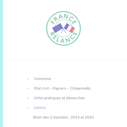
Commune
FR
Etat civil – Papiers – Citoyenneté
EN
Infos pratiques et démarches
Traduction du
DE
site automatisée
Loisirs
Bilan des 2 mandats : 2014 et 2020