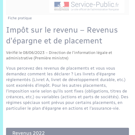
Sécurité Routière
Commerces, entreprises, emploi
Culture
Bilan des 2 mandats : 2014 et 2020
Sécurité incendie
Délibérations
Jeunesse
Vexin Normand
Infos communales
Elections et citoyenneté
Cadastre
Déchets
Sports et activités
Fiche pratique
Impôt sur le revenu – Revenus
Risques naturels et technologiques
Arrêtés municipaux
Journal municipal numérique
Concessions funéraires
La Communauté de Communes
EDF ENEDIS
Associations
d'épargne et de placement
Permis détention de chien
Budget
Publications
Eure en Normandie
Véolia – Eau Assainissement
Tourisme
Vérifié le 08/06/2023 – Direction de l'information légale et
administrative (Première ministre)
Numéros utiles
L’Eglise
Enfants – Jeunes
Vous percevez des revenus de placements et vous vous
Hébergement de loisirs
demandez comment les déclarer ? Les livrets d'épargne
Vidéoprotection
réglementés (Livret A, livret de développement durable, etc.)
Le Cimetière
Seniors
sont exonérés d'impôt. Pour les autres placements,
l'imposition varie selon qu'ils sont fixes (obligations, titres de
Projets et Réalisations
créances, etc.) ou variables (actions et parts de sociétés). Des
Numérique
régimes spéciaux sont prévus pour certains placements, en
particulier le plan d'épargne en actions et l'assurance-vie.
Info Patrimoine communal
Transports
Revenus 2022