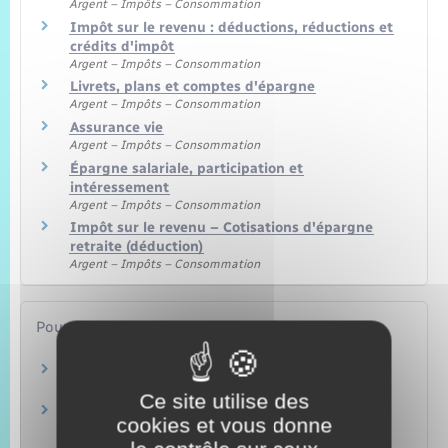
Argent – Impôts – Consommation
Impôt sur le revenu : déductions, réductions et
crédits d'impôt
Argent – Impôts – Consommation
Livrets, plans et comptes d'épargne
Argent – Impôts – Consommation
Assurance vie
Argent – Impôts – Consommation
Épargne salariale, participation et
intéressement
Argent – Impôts – Consommation
Impôt sur le revenu – Cotisations d'épargne
retraite (déduction)
Argent – Impôts – Consommation
Pour en savoir plus
Site des impôts
Ministère chargé des finances
Ce site utilise des
Brochure pratique 2023 – Déclaration des
cookies et vous donne
revenus de 2022
Ministère chargé des finances