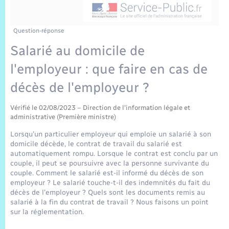
Sécurité Routière
Commerces, entreprises, emploi
Culture
Bilan des 2 mandats : 2014 et 2020
Sécurité incendie
Comptes rendus de conseils
Jeunesse
Vexin Normand
Infos communales
Elections et citoyenneté
Cadastre
Déchets
Sports et activités
Question-réponse
Salarié au domicile de
Risques naturels et technologiques
Les employés communaux
Journal municipal numérique
Concessions funéraires
La Communauté de Communes
EDF ENEDIS
Associations
l'employeur : que faire en cas de
Permis détention de chien
Délibérations
Publications
Eure en Normandie
décès de l'employeur ?
Véolia – Eau Assainissement
Tourisme
Numéros utiles
Arrêtés municipaux
Vérifié le 02/08/2023 – Direction de l'information légale et
L’Eglise
Enfants – Jeunes
Hébergement de loisirs
administrative (Première ministre)
Vidéoprotection
Budget
Lorsqu'un particulier employeur qui emploie un salarié à son
Le Cimetière
Seniors
domicile décède, le contrat de travail du salarié est
automatiquement rompu. Lorsque le contrat est conclu par un
Projets et Réalisations
couple, il peut se poursuivre avec la personne survivante du
Numérique
couple. Comment le salarié est-il informé du décès de son
employeur ? Le salarié touche-t-il des indemnités du fait du
Info Patrimoine communal
décès de l'employeur ? Quels sont les documents remis au
Transports
salarié à la fin du contrat de travail ? Nous faisons un point
sur la réglementation.