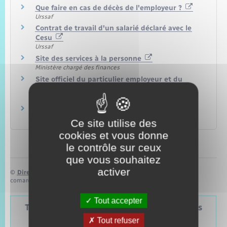
Que faire en cas de décès de l'employeur ?
Urssaf
Contrat de travail d'un salarié déclaré avec le
Cesu
Urssaf
Site des services à la personne
Ministère chargé des finances
Site officiel du particulier employeur et du
salarié
Urssaf Caisse nationale (ex-Acoss)
Site du Cesu
Urssaf
Ce site utilise des
cookies et vous donne
le contrôle sur ceux
que vous souhaitez
activer
©
Direction de l’information légale et administrative
comarquage developpé par
baseo.io
Tout accepter
Tableau – Dates et périodicité des élections
politiques
Tout refuser