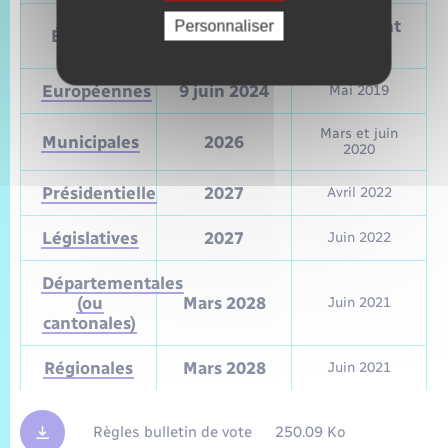
Prochain
Précédent
Personnaliser
Élections
vote
vote
Européennes
9 juin 2024
Mai 2019
Mars et juin
Municipales
2026
2020
Présidentielle
2027
Avril 2022
Législatives
2027
Juin 2022
Départementales
(ou
Mars 2028
Juin 2021
cantonales)
Régionales
Mars 2028
Juin 2021
Règles bulletin de vote
250.09 Ko