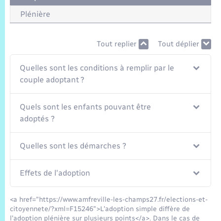
Trafic routier
Plénière
Météo
Tout replier
Tout déplier
Quelles sont les conditions à remplir par le
couple adoptant ?
Quels sont les enfants pouvant être
adoptés ?
Quelles sont les démarches ?
Effets de l'adoption
<a href="https://www.amfreville-les-champs27.fr/elections-et-
citoyennete/?xml=F15246">L'adoption simple diffère de
l'adoption plénière sur plusieurs points</a>. Dans le cas de