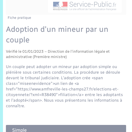
Sécurité Routière
Commerces, entreprises, emploi
Culture
Bilan des 2 mandats : 2014 et 2020
Sécurité incendie
Délibérations
Jeunesse
Vexin Normand
Infos communales
Elections et citoyenneté
Cadastre
Déchets
Sports et activités
Fiche pratique
Adoption d'un mineur par un
Risques naturels et technologiques
Arrêtés municipaux
Journal municipal numérique
Concessions funéraires
La Communauté de Communes
EDF ENEDIS
Associations
couple
Permis détention de chien
Budget
Publications
Eure en Normandie
Véolia – Eau Assainissement
Tourisme
Vérifié le 01/01/2023 – Direction de l'information légale et
administrative (Première ministre)
Numéros utiles
L’Eglise
Enfants – Jeunes
Un couple peut adopter un mineur par adoption simple ou
Hébergement de loisirs
plénière sous certaines conditions. La procédure se déroule
Vidéoprotection
devant le tribunal judiciaire. L'adoption crée <span
Le Cimetière
Seniors
class="miseenevidence">un lien de <a
href="https://www.amfreville-les-champs27.fr/elections-et-
Projets et Réalisations
citoyennete/?xml=R38490">filiation</a> entre les adoptants
Numérique
et l'adopté</span>. Nous vous présentons les informations à
connaître.
Info Patrimoine communal
Transports
Simple