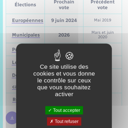
Prochain
Précédent
Élections
vote
vote
Européennes
9 juin 2024
Mai 2019
Mars et juin
Municipales
2026
2020
Présidentielle
2027
Avril 2022
Législatives
2027
Juin 2022
Ce site utilise des
cookies et vous donne
Départementales
le contrôle sur ceux
(ou
Mars 2028
Juin 2021
cantonales)
que vous souhaitez
activer
Régionales
Mars 2028
Juin 2021
Tout accepter
Règles bulletin de vote
250.09 Ko
Tout refuser