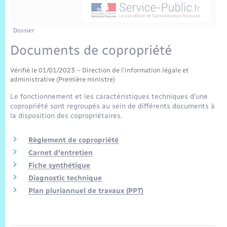
Sécurité Routière
Commerces, entreprises, emploi
Culture
Bilan des 2 mandats : 2014 et 2020
Sécurité incendie
Délibérations
Jeunesse
Vexin Normand
Infos communales
Elections et citoyenneté
Cadastre
Déchets
Sports et activités
Dossier
Documents de copropriété
Risques naturels et technologiques
Arrêtés municipaux
Journal municipal numérique
Concessions funéraires
La Communauté de Communes
EDF ENEDIS
Associations
Vérifié le 01/01/2023 – Direction de l'information légale et
Permis détention de chien
Budget
Publications
administrative (Première ministre)
Eure en Normandie
Véolia – Eau Assainissement
Tourisme
Le fonctionnement et les caractéristiques techniques d'une
Numéros utiles
copropriété sont regroupés au sein de différents documents à
L’Eglise
Enfants – Jeunes
Hébergement de loisirs
la disposition des copropriétaires.
Vidéoprotection
Le Cimetière
Seniors
Règlement de copropriété
Carnet d'entretien
Projets et Réalisations
Fiche synthétique
Numérique
Diagnostic technique
Info Patrimoine communal
Plan pluriannuel de travaux (PPT)
Transports